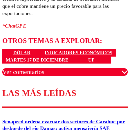
que el cobre mantiene un precio favorable para las
exportaciones.
*ChatGPT.
OTROS TEMAS A EXPLORAR:
DÓLAR
INDICADORES ECONÓMICOS
MARTES 17 DE DICIEMBRE
UF
Ver comentarios
LAS MÁS LEÍDAS
Los comentarios son moderados para garantizar un
diálogo respetuoso.
Nombre
Senapred ordena evacuar dos sectores de Carahue por
Correo
desborde del río Damas: activa mensajería SAE