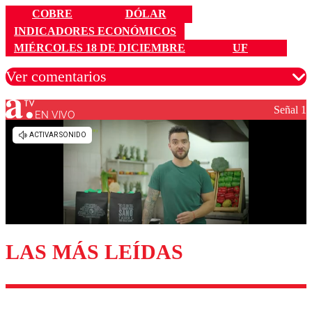
COBRE
DÓLAR
INDICADORES ECONÓMICOS
MIÉRCOLES 18 DE DICIEMBRE
UF
Ver comentarios
Señal 1
EN VIVO
Los comentarios son moderados para garantizar un
diálogo respetuoso.
Nombre
Correo
LAS MÁS LEÍDAS
Enviar comentario