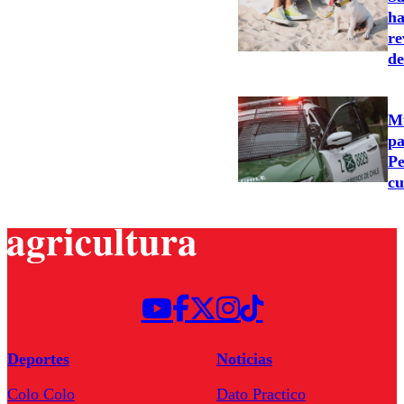
ha
re
de
Mu
pa
Pe
cu
Deportes
Noticias
Colo Colo
Dato Practico