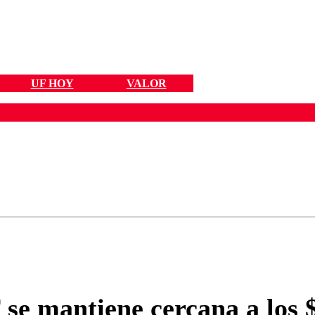
UF HOY
VALOR
ados para garantizar un diálogo respetuoso.
Correo
Enviar c
 se mantiene cercana a los $