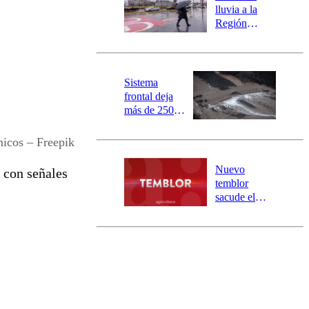
activa
lluvia a la
mensajería
Región
SAE
Metropolitana:
este es el
pronóstico de
la DMC para
Sistema
este viernes
frontal deja
más de 250
damnificados
y 317
icos – Freepik
personas
aisladas entre
Nuevo
con señales
Valparaíso y
temblor
Los Ríos
sacude el
norte del país:
revisa la
magnitud y el
epicentro