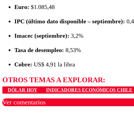
Euro:
$1.085,48
IPC (último dato disponible – septiembre):
0,
Imacec (septiembre):
3,2%
Tasa de desempleo:
8,53%
Cobre:
US$ 4,91 la libra
OTROS TEMAS A EXPLORAR:
DÓLAR HOY
INDICADORES ECONÓMICOS CHILE
Ver comentarios
Los comentarios son moder
Nombre