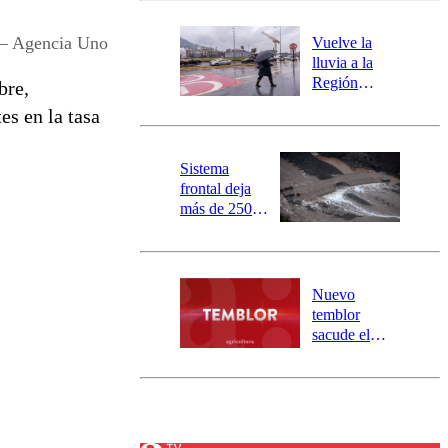
desborde del
río Damas:
 – Agencia Uno
Vuelve la
activa
lluvia a la
mensajería
Región
bre,
SAE
Metropolitana:
es en la tasa
este es el
pronóstico de
la DMC para
Sistema
este viernes
frontal deja
más de 250
damnificados
y 317
personas
aisladas entre
Nuevo
Valparaíso y
temblor
Los Ríos
sacude el
norte del país:
revisa la
magnitud y el
epicentro