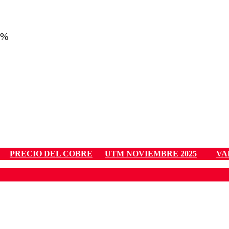
4%
PRECIO DEL COBRE
UTM NOVIEMBRE 2025
VA
ados para garantizar un diálogo respetuoso.
Correo