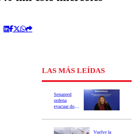
LAS MÁS LEÍDAS
Senapred
ordena
evacuar dos
sectores de
Carahue por
desborde del
río Damas:
Vuelve la