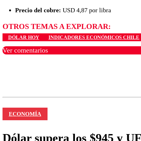
Precio del cobre:
USD 4,87 por libra
OTROS TEMAS A EXPLORAR:
DÓLAR HOY
INDICADORES ECONÓMICOS CHILE
Ver comentarios
Los comentarios son moder
Nombre
ECONOMÍA
Dólar supera los $945 y UF