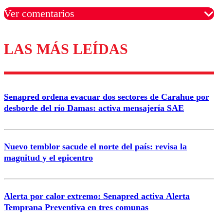
Ver comentarios
LAS MÁS LEÍDAS
Los comentarios son moderados para garantizar un
diálogo respetuoso.
Nombre
Senapred ordena evacuar dos sectores de Carahue por
Correo
desborde del río Damas: activa mensajería SAE
Nuevo temblor sacude el norte del país: revisa la
magnitud y el epicentro
Enviar comentario
Alerta por calor extremo: Senapred activa Alerta
Temprana Preventiva en tres comunas