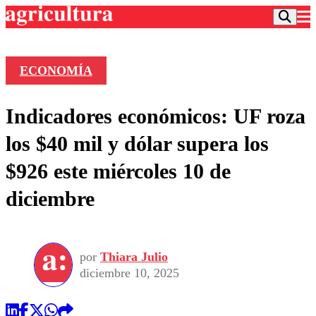
ECONOMÍA
Podcast
Indicadores económicos: UF roza
Frecuencias
Agricultura TV
los $40 mil y dólar supera los
Deportes
$926 este miércoles 10 de
Entretención
Colo Colo
Noticias
diciembre
Motor
Vida Social
Otros Deportes
Dato Practico
Publicaciones en medios
Seleccion Chilena
Economía
Opinión
Torneo Internacional
Internacional
por
Thiara Julio
Programas
Torneo Nacional
Nacional
diciembre 10, 2025
Comercial
Universidad Católica
Política
Universidad de Chile
Sustentabilidad