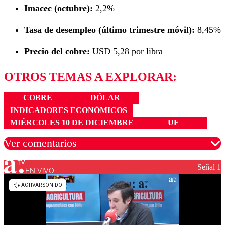
Imacec (octubre):
2,2%
Tasa de desempleo (último trimestre móvil):
8,45%
Precio del cobre:
USD 5,28 por libra
OTROS TEMAS A EXPLORAR:
COBRE
DÓLAR
INDICADORES ECONÓMICOS
MIÉRCOLES 10 DE DICIEMBRE
UF
Ver comentarios
Señal 1
EN VIVO
Los comentarios son moderados para garantizar un
diálogo respetuoso.
Nombre