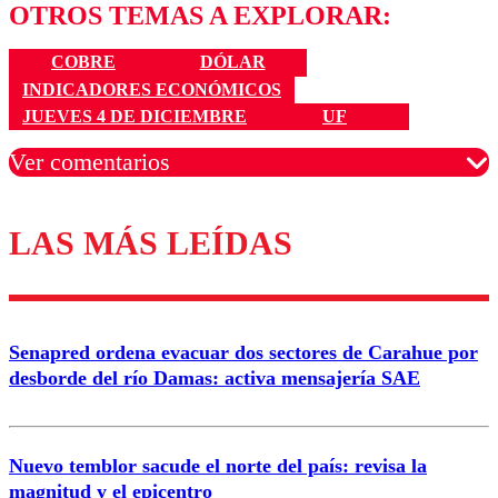
OTROS TEMAS A EXPLORAR:
COBRE
DÓLAR
INDICADORES ECONÓMICOS
JUEVES 4 DE DICIEMBRE
UF
Ver comentarios
LAS MÁS LEÍDAS
Los comentarios son moderados para garantizar un
diálogo respetuoso.
Nombre
Senapred ordena evacuar dos sectores de Carahue por
Correo
desborde del río Damas: activa mensajería SAE
Nuevo temblor sacude el norte del país: revisa la
magnitud y el epicentro