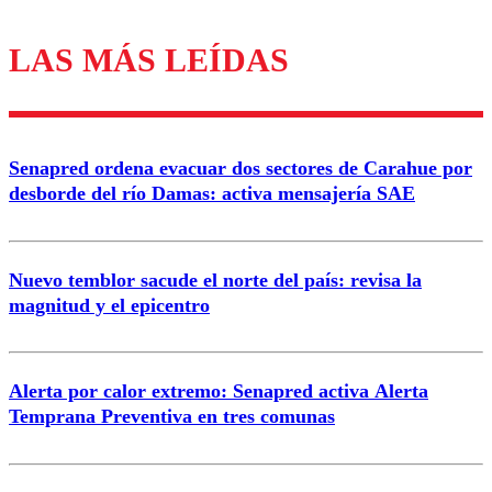
LAS MÁS LEÍDAS
Los comentarios son moderados para garantizar un
diálogo respetuoso.
Nombre
Senapred ordena evacuar dos sectores de Carahue por
Correo
desborde del río Damas: activa mensajería SAE
Nuevo temblor sacude el norte del país: revisa la
magnitud y el epicentro
Enviar comentario
Alerta por calor extremo: Senapred activa Alerta
Temprana Preventiva en tres comunas