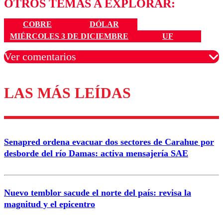
OTROS TEMAS A EXPLORAR:
COBRE
DÓLAR
MIÉRCOLES 3 DE DICIEMBRE
UF
Ver comentarios
LAS MÁS LEÍDAS
Los comentarios son moderados para garantizar un
diálogo respetuoso.
Nombre
Senapred ordena evacuar dos sectores de Carahue por
Correo
desborde del río Damas: activa mensajería SAE
Nuevo temblor sacude el norte del país: revisa la
magnitud y el epicentro
Enviar comentario