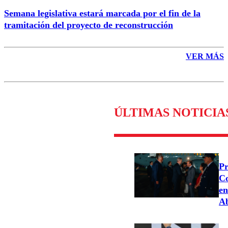
Semana legislativa estará marcada por el fin de la
tramitación del proyecto de reconstrucción
VER MÁS
ÚLTIMAS NOTICIA
Pr
Co
en
Ab