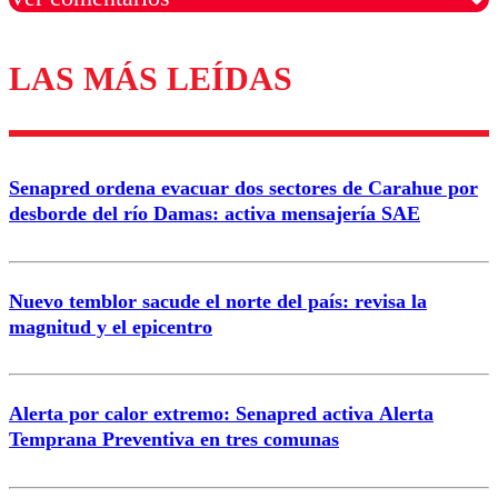
LAS MÁS LEÍDAS
Los comentarios son moderados para garantizar un
diálogo respetuoso.
Nombre
Senapred ordena evacuar dos sectores de Carahue por
Correo
desborde del río Damas: activa mensajería SAE
Nuevo temblor sacude el norte del país: revisa la
magnitud y el epicentro
Enviar comentario
Alerta por calor extremo: Senapred activa Alerta
Temprana Preventiva en tres comunas