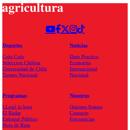
Deportes
Noticias
Colo Colo
Dato Practico
Seleccion Chilena
Economía
Universidad de Chile
Internacional
Torneo Nacional
Nacional
Programas
Nosotros
LLegó la hora
Quienes Somos
El Radar
Contacto
Enfoqué Público
Frecuencias
Hoja de Ruta