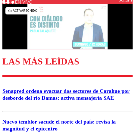
EN VIVO
Los comentarios son moderados para garantizar un
diálogo respetuoso.
Nombre
Correo
LAS MÁS LEÍDAS
Enviar comentario
Senapred ordena evacuar dos sectores de Carahue por
desborde del río Damas: activa mensajería SAE
Nuevo temblor sacude el norte del país: revisa la
magnitud y el epicentro