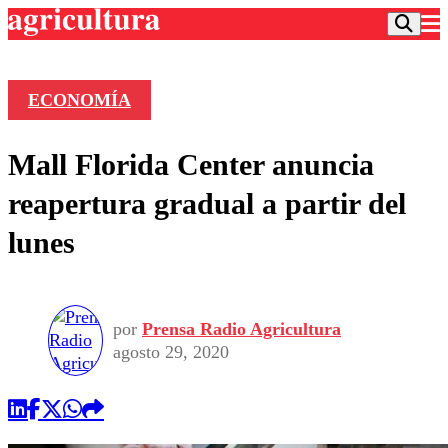
ECONOMÍA
Podcast
Mall Florida Center anuncia
Frecuencias
Agricultura TV
reapertura gradual a partir del
Deportes
lunes
Entretención
Colo Colo
Noticias
Motor
Vida Social
Otros Deportes
Dato Practico
Publicaciones en medios
por
Prensa Radio Agricultura
Seleccion Chilena
Economía
Opinión
agosto 29, 2020
Torneo Internacional
Internacional
Programas
Torneo Nacional
Nacional
Comercial
Universidad Católica
Política
Universidad de Chile
Sustentabilidad