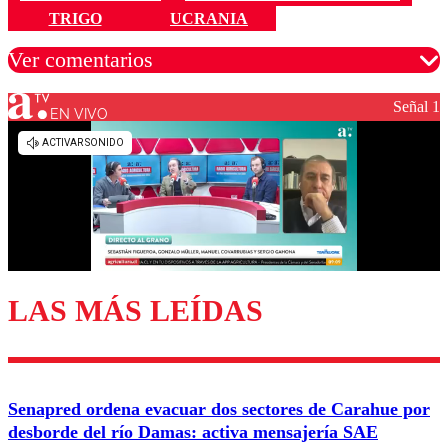
TRIGO
UCRANIA
Ver comentarios
Señal 1
EN VIVO
Los comentarios son moderados para garantizar un
diálogo respetuoso.
Nombre
Correo
LAS MÁS LEÍDAS
Enviar comentario
Senapred ordena evacuar dos sectores de Carahue por
desborde del río Damas: activa mensajería SAE