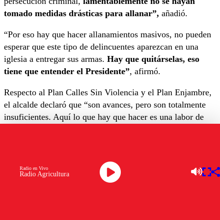
persecución criminal,
lamentablemente no se hayan
tomado medidas drásticas para allanar”,
añadió.
“Por eso hay que hacer allanamientos masivos, no pueden
esperar que este tipo de delincuentes aparezcan en una
iglesia a entregar sus armas.
Hay que quitárselas, eso
tiene que entender el Presidente”
, afirmó.
Respecto al Plan Calles Sin Violencia y el Plan Enjambre,
el alcalde declaró que “son avances, pero son totalmente
insuficientes. Aquí lo que hay que hacer es una labor de
inteligencia y
darle el apoyo necesario a las policías,
darles la confianza y también los recursos”.
“Basta de muertes, esto es una situación tremendamente
Radio en Vivo
grave, la gente está aterrada. Basta solamente con observar
Radio Agricultura
que la gente se guarda temprano en las casas. Lo primero
que tiene que hacer la ministra (Carolina Tohá) es
reconocer que
hay una tremenda crisis, porque o si no la