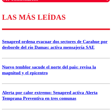
LAS MÁS LEÍDAS
Los comentarios son moderados para garantizar un
diálogo respetuoso.
Nombre
Senapred ordena evacuar dos sectores de Carahue por
Correo
desborde del río Damas: activa mensajería SAE
Nuevo temblor sacude el norte del país: revisa la
magnitud y el epicentro
Enviar comentario
Alerta por calor extremo: Senapred activa Alerta
Temprana Preventiva en tres comunas