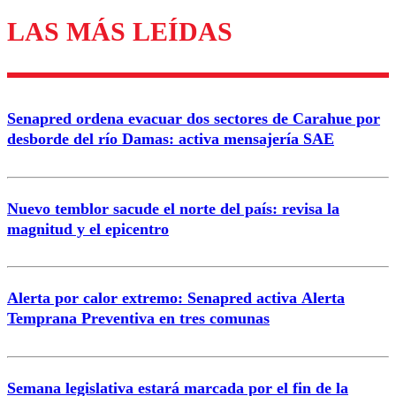
LAS MÁS LEÍDAS
Los comentarios son moderados para garantizar un
diálogo respetuoso.
Nombre
Senapred ordena evacuar dos sectores de Carahue por
Correo
desborde del río Damas: activa mensajería SAE
Nuevo temblor sacude el norte del país: revisa la
magnitud y el epicentro
Enviar comentario
Alerta por calor extremo: Senapred activa Alerta
Temprana Preventiva en tres comunas
Semana legislativa estará marcada por el fin de la