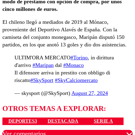
modo de préstamo con opción de compra, por unos
cinco millones de euros.
El chileno llegó a mediados de 2019 al Mónaco,
proveniente del Deportivo Alavés de España. Con la
camiseta del conjunto monegasco, Maripán disputó 150
partidos, en los que anotó 13 goles y dio dos asistencias.
ULTIM'ORA MERCATO
#Torino
, in dirittura
d'arrivo
#Maripan
dal
#Monaco
Il difensore arriva in prestito con obbligo di
riscatto
#SkySport
#SkyCalciomercato
— skysport (@SkySport)
August 27, 2024
OTROS TEMAS A EXPLORAR:
DEPORTES3
DESTACADA
SERIE A
Ver comentarios