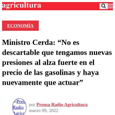
ECONOMÍA
Podcast
Ministro Cerda: “No es
Frecuencias
Agricultura TV
descartable que tengamos nuevas
Deportes
presiones al alza fuerte en el
Entretención
Colo Colo
Noticias
precio de las gasolinas y haya
Motor
Vida Social
Otros Deportes
Dato Practico
nuevamente que actuar”
Publicaciones en medios
Seleccion Chilena
Economía
Opinión
Torneo Internacional
Internacional
Programas
Torneo Nacional
Nacional
Comercial
Universidad Católica
Política
por
Prensa Radio Agricultura
marzo 09, 2022
Universidad de Chile
Sustentabilidad