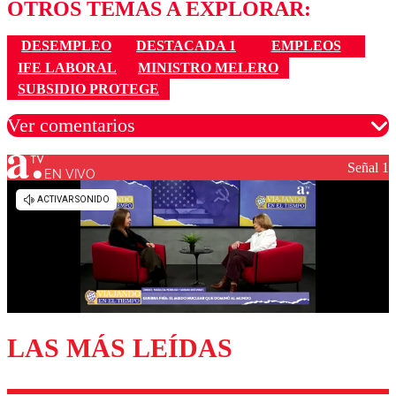
OTROS TEMAS A EXPLORAR:
DESEMPLEO
DESTACADA 1
EMPLEOS
IFE LABORAL
MINISTRO MELERO
SUBSIDIO PROTEGE
Ver comentarios
Señal 1
EN VIVO
Los comentarios son moderados para garantizar un
diálogo respetuoso.
Nombre
Correo
LAS MÁS LEÍDAS
Enviar comentario