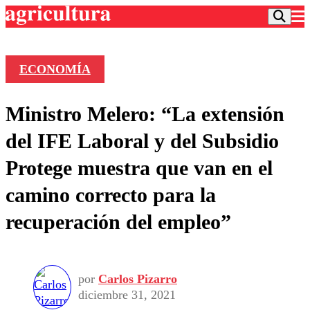
ECONOMÍA
Podcast
Ministro Melero: “La extensión
Frecuencias
Agricultura TV
del IFE Laboral y del Subsidio
Deportes
Protege muestra que van en el
Entretención
Colo Colo
Noticias
camino correcto para la
Motor
Vida Social
Otros Deportes
Dato Practico
recuperación del empleo”
Publicaciones en medios
Seleccion Chilena
Economía
Opinión
Torneo Internacional
Internacional
Programas
Torneo Nacional
Nacional
Comercial
por
Carlos Pizarro
Universidad Católica
Política
diciembre 31, 2021
Universidad de Chile
Sustentabilidad