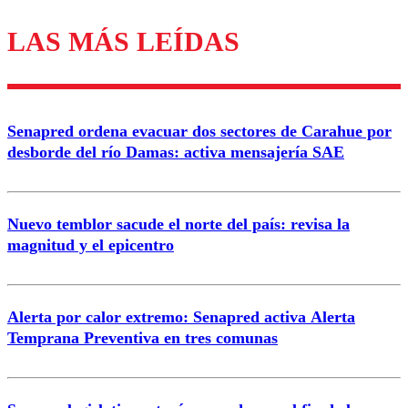
LAS MÁS LEÍDAS
Los comentarios son moderados para garantizar un
diálogo respetuoso.
Nombre
Senapred ordena evacuar dos sectores de Carahue por
Correo
desborde del río Damas: activa mensajería SAE
Nuevo temblor sacude el norte del país: revisa la
magnitud y el epicentro
Enviar comentario
Alerta por calor extremo: Senapred activa Alerta
Temprana Preventiva en tres comunas