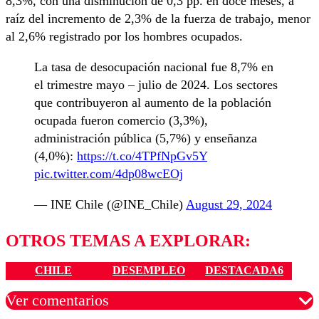
8,3%, con una disminución de 0,3 pp. en doce meses, a
raíz del incremento de 2,3% de la fuerza de trabajo, menor
al 2,6% registrado por los hombres ocupados.
La tasa de desocupación nacional fue 8,7% en
el trimestre mayo – julio de 2024. Los sectores
que contribuyeron al aumento de la población
ocupada fueron comercio (3,3%),
administración pública (5,7%) y enseñanza
(4,0%):
https://t.co/4TPfNpGv5Y
pic.twitter.com/4dp08wcEOj
— INE Chile (@INE_Chile)
August 29, 2024
OTROS TEMAS A EXPLORAR:
CHILE
DESEMPLEO
DESTACADA6
Ver comentarios