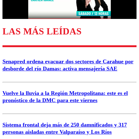
Correo
LAS MÁS LEÍDAS
Enviar comentario
Senapred ordena evacuar dos sectores de Carahue por
desborde del río Damas: activa mensajería SAE
Vuelve la lluvia a la Región Metropolitana: este es el
pronóstico de la DMC para este viernes
Sistema frontal deja más de 250 damnificados y 317
personas aisladas entre Valparaíso y Los Ríos