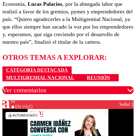
Economía,
Lucas Palacios
, por la abnegada labor que
realizó a favor de los gremios, pymes y emprendedores del
país. “Quiero agradecerles a la Multigremial Nacional, ya
que ellos siempre han sacado la voz por los emprendedores
y, esperamos, que siga creciendo por el desarrollo de
nuestro país”, finalizó el titular de la cartera.
OTROS TEMAS A EXPLORAR:
CATEGORÍA DESTACADA
MULTIGREMIAL NACIONAL
REUNIÓN
Ver comentarios
Señal 1
EN VIVO
Los comentarios son moderados para garantizar un
diálogo respetuoso.
Nombre