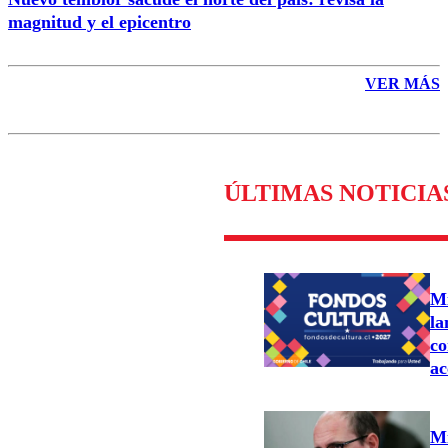
magnitud y el epicentro
VER MÁS
ÚLTIMAS NOTICIA
Mi
la
co
ac
Mi