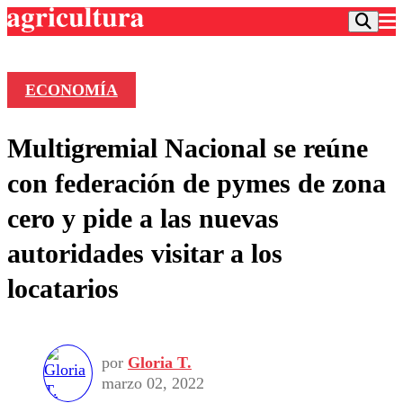
ECONOMÍA
Podcast
Multigremial Nacional se reúne
Frecuencias
Agricultura TV
con federación de pymes de zona
Deportes
cero y pide a las nuevas
Entretención
Colo Colo
Noticias
autoridades visitar a los
Motor
Vida Social
Otros Deportes
Dato Practico
locatarios
Publicaciones en medios
Seleccion Chilena
Economía
Opinión
Torneo Internacional
Internacional
Programas
Torneo Nacional
Nacional
Comercial
por
Gloria T.
Universidad Católica
Política
marzo 02, 2022
Universidad de Chile
Sustentabilidad