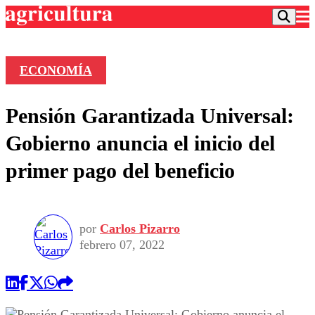
ECONOMÍA
Podcast
Pensión Garantizada Universal:
Frecuencias
Agricultura TV
Gobierno anuncia el inicio del
Deportes
primer pago del beneficio
Entretención
Colo Colo
Noticias
Motor
Vida Social
Otros Deportes
Dato Practico
Publicaciones en medios
por
Carlos Pizarro
Seleccion Chilena
Economía
Opinión
febrero 07, 2022
Torneo Internacional
Internacional
Programas
Torneo Nacional
Nacional
Comercial
Universidad Católica
Política
Universidad de Chile
Sustentabilidad