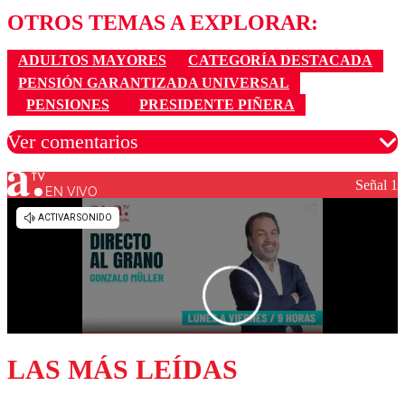
OTROS TEMAS A EXPLORAR:
ADULTOS MAYORES
CATEGORÍA DESTACADA
PENSIÓN GARANTIZADA UNIVERSAL
PENSIONES
PRESIDENTE PIÑERA
Ver comentarios
Señal 1
EN VIVO
Los comentarios son moderados para garantizar un
diálogo respetuoso.
Nombre
Correo
LAS MÁS LEÍDAS