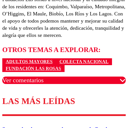
de los residentes en: Coquimbo, Valparaíso, Metropolitana,
O’Higgins, El Maule, Biobío, Los Ríos y Los Lagos. Con
el apoyo de todos podemos mantener y mejorar su calidad
de vida y ofrecerles la atención, dedicación, tranquilidad y
alegría que ellos se merecen.
OTROS TEMAS A EXPLORAR:
ADULTOS MAYORES
COLECTA NACIONAL
FUNDACIÓN LAS ROSAS
Ver comentarios
LAS MÁS LEÍDAS
Los comentarios son moderados para garantizar un
diálogo respetuoso.
Nombre