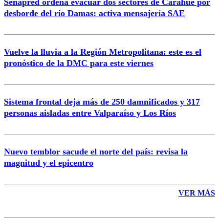
Senapred ordena evacuar dos sectores de Carahue por
Correo
desborde del río Damas: activa mensajería SAE
Vuelve la lluvia a la Región Metropolitana: este es el
pronóstico de la DMC para este viernes
Enviar comentario
Sistema frontal deja más de 250 damnificados y 317
personas aisladas entre Valparaíso y Los Ríos
Nuevo temblor sacude el norte del país: revisa la
magnitud y el epicentro
VER MÁS