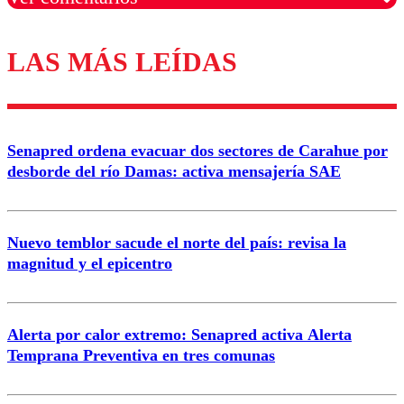
LAS MÁS LEÍDAS
Los comentarios son moderados para garantizar un
diálogo respetuoso.
Nombre
Senapred ordena evacuar dos sectores de Carahue por
Correo
desborde del río Damas: activa mensajería SAE
Nuevo temblor sacude el norte del país: revisa la
magnitud y el epicentro
Enviar comentario
Alerta por calor extremo: Senapred activa Alerta
Temprana Preventiva en tres comunas