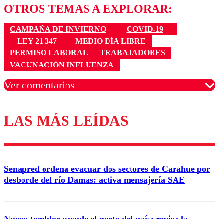
OTROS TEMAS A EXPLORAR:
CAMPAÑA DE INVIERNO
COVID-19
LEY 21.347
MEDIO DÍA LIBRE
PERMISO LABORAL
TRABAJADORES
VACUNACIÓN INFLUENZA
Ver comentarios
LAS MÁS LEÍDAS
Los comentarios son moderados para garantizar un
diálogo respetuoso.
Nombre
Senapred ordena evacuar dos sectores de Carahue por
Correo
desborde del río Damas: activa mensajería SAE
Nuevo temblor sacude el norte del país: revisa la