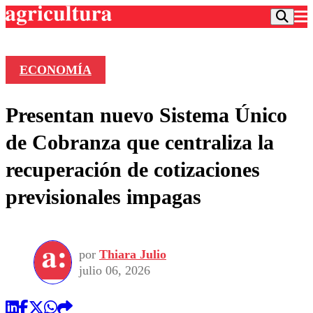
ECONOMÍA
Podcast
Presentan nuevo Sistema Único
Frecuencias
Agricultura TV
de Cobranza que centraliza la
Deportes
recuperación de cotizaciones
Entretención
Colo Colo
Noticias
previsionales impagas
Motor
Vida Social
Otros Deportes
Dato Practico
Publicaciones en medios
Seleccion Chilena
Economía
Opinión
Torneo Internacional
Internacional
por
Thiara Julio
Programas
Torneo Nacional
Nacional
julio 06, 2026
Comercial
Universidad Católica
Política
Universidad de Chile
Sustentabilidad