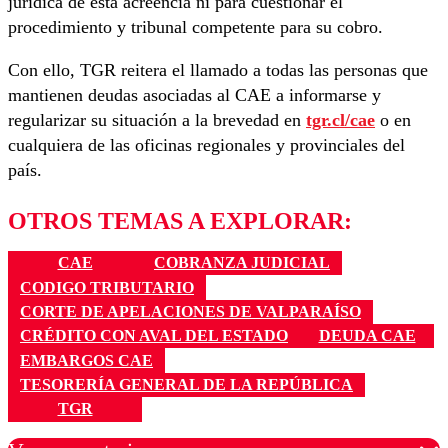
jurídica de esta acreencia ni para cuestionar el
procedimiento y tribunal competente para su cobro.
Con ello, TGR reitera el llamado a todas las personas que
mantienen deudas asociadas al CAE a informarse y
regularizar su situación a la brevedad en
tgr.cl/cae
o en
cualquiera de las oficinas regionales y provinciales del
país.
OTROS TEMAS A EXPLORAR:
CAE
COBRANZA JUDICIAL
CODIGO TRIBUTARIO
CORTE DE APELACIONES DE VALPARAÍSO
CRÉDITO CON AVAL DEL ESTADO
DEUDA CAE
EMBARGOS CAE
TESORERÍA GENERAL DE LA REPÚBLICA
TGR