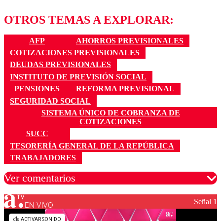
OTROS TEMAS A EXPLORAR:
AFP
AHORROS PREVISIONALES
COTIZACIONES PREVISIONALES
DEUDAS PREVISIONALES
INSTITUTO DE PREVISIÓN SOCIAL
PENSIONES
REFORMA PREVISIONAL
SEGURIDAD SOCIAL
SISTEMA ÚNICO DE COBRANZA DE
COTIZACIONES
SUCC
TESORERÍA GENERAL DE LA REPÚBLICA
TRABAJADORES
Ver comentarios
Señal 1
EN VIVO
Los comentarios son moderados para garantizar un
diálogo respetuoso.