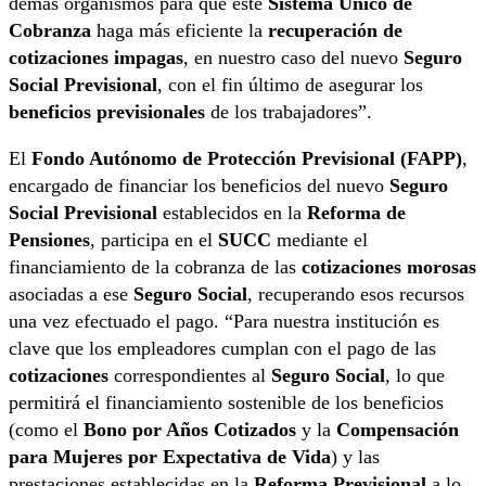
demás organismos para que este
Sistema Único de
Cobranza
haga más eficiente la
recuperación de
cotizaciones impagas
, en nuestro caso del nuevo
Seguro
Social Previsional
, con el fin último de asegurar los
beneficios previsionales
de los trabajadores”.
El
Fondo Autónomo de Protección Previsional (FAPP)
,
encargado de financiar los beneficios del nuevo
Seguro
Social Previsional
establecidos en la
Reforma de
Pensiones
, participa en el
SUCC
mediante el
financiamiento de la cobranza de las
cotizaciones morosas
asociadas a ese
Seguro Social
, recuperando esos recursos
una vez efectuado el pago. “Para nuestra institución es
clave que los empleadores cumplan con el pago de las
cotizaciones
correspondientes al
Seguro Social
, lo que
permitirá el financiamiento sostenible de los beneficios
(como el
Bono por Años Cotizados
y la
Compensación
para Mujeres por Expectativa de Vida
) y las
prestaciones establecidas en la
Reforma Previsional
a lo