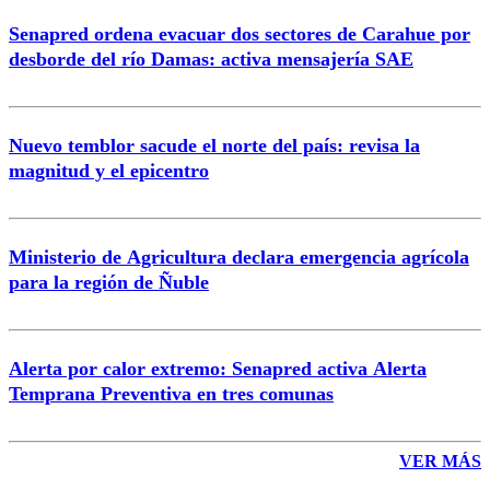
Senapred ordena evacuar dos sectores de Carahue por
Correo
desborde del río Damas: activa mensajería SAE
Nuevo temblor sacude el norte del país: revisa la
magnitud y el epicentro
Enviar comentario
Ministerio de Agricultura declara emergencia agrícola
para la región de Ñuble
Alerta por calor extremo: Senapred activa Alerta
Temprana Preventiva en tres comunas
VER MÁS