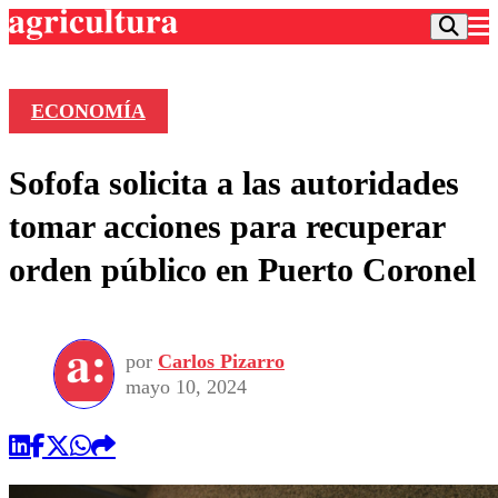
ECONOMÍA
Podcast
Sofofa solicita a las autoridades
Frecuencias
Agricultura TV
tomar acciones para recuperar
Deportes
orden público en Puerto Coronel
Entretención
Colo Colo
Noticias
Motor
Vida Social
Otros Deportes
Dato Practico
Publicaciones en medios
por
Carlos Pizarro
Seleccion Chilena
Economía
Opinión
mayo 10, 2024
Torneo Internacional
Internacional
Programas
Torneo Nacional
Nacional
Comercial
Universidad Católica
Política
Universidad de Chile
Sustentabilidad