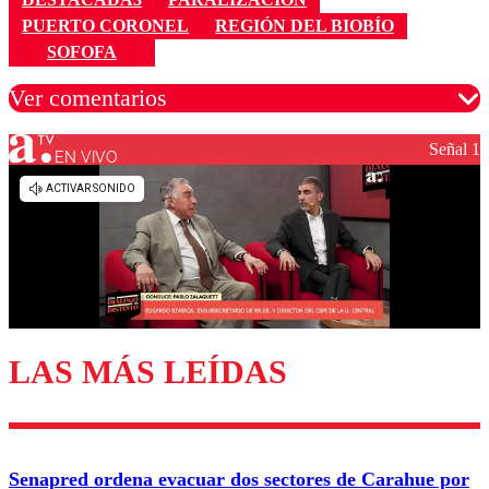
PUERTO CORONEL
REGIÓN DEL BIOBÍO
SOFOFA
Ver comentarios
Señal 1
EN VIVO
Los comentarios son moderados para garantizar un
diálogo respetuoso.
Nombre
Correo
LAS MÁS LEÍDAS
Enviar comentario
Senapred ordena evacuar dos sectores de Carahue por