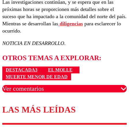
Las investigaciones continúan, y se espera que en las
próximas horas se proporcionen más detalles sobre el
suceso que ha impactado a la comunidad del norte del país.
Mientras se desarrollan las
diligencias
para esclarecer lo
ocurrido.
NOTICIA EN DESARROLLO
.
OTROS TEMAS A EXPLORAR:
DESTACADA3
EL MOLLE
MUERTE MENOR DE EDAD
Ver comentarios
LAS MÁS LEÍDAS
Los comentarios son moderados para garantizar un
diálogo respetuoso.
Nombre