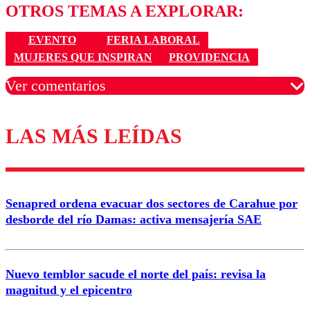
OTROS TEMAS A EXPLORAR:
EVENTO
FERIA LABORAL
MUJERES QUE INSPIRAN
PROVIDENCIA
Ver comentarios
LAS MÁS LEÍDAS
Los comentarios son moderados para garantizar un
diálogo respetuoso.
Nombre
Senapred ordena evacuar dos sectores de Carahue por
Correo
desborde del río Damas: activa mensajería SAE
Nuevo temblor sacude el norte del país: revisa la
magnitud y el epicentro
Enviar comentario