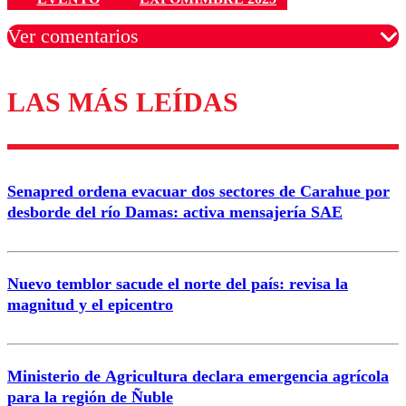
Ver comentarios
LAS MÁS LEÍDAS
Los comentarios son moderados para garantizar un
diálogo respetuoso.
Nombre
Senapred ordena evacuar dos sectores de Carahue por
Correo
desborde del río Damas: activa mensajería SAE
Nuevo temblor sacude el norte del país: revisa la
magnitud y el epicentro
Enviar comentario
Ministerio de Agricultura declara emergencia agrícola
para la región de Ñuble