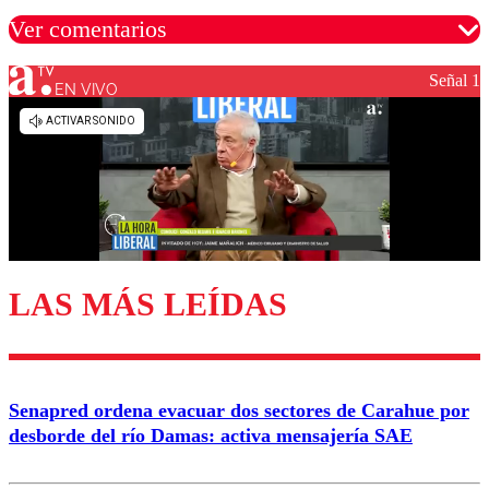
Ver comentarios
Señal 1
EN VIVO
Los comentarios son moderados para garantizar un
diálogo respetuoso.
Nombre
Correo
LAS MÁS LEÍDAS
Enviar comentario
Senapred ordena evacuar dos sectores de Carahue por
desborde del río Damas: activa mensajería SAE