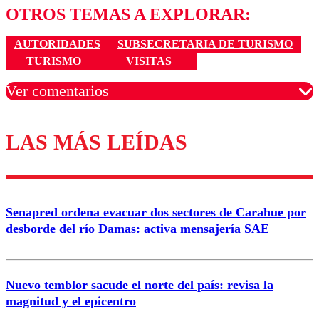
OTROS TEMAS A EXPLORAR:
AUTORIDADES
SUBSECRETARIA DE TURISMO
TURISMO
VISITAS
Ver comentarios
LAS MÁS LEÍDAS
Los comentarios son moderados para garantizar un
diálogo respetuoso.
Nombre
Senapred ordena evacuar dos sectores de Carahue por
Correo
desborde del río Damas: activa mensajería SAE
Nuevo temblor sacude el norte del país: revisa la
magnitud y el epicentro
Enviar comentario