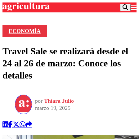
ECONOMÍA
Podcast
Travel Sale se realizará desde el
Frecuencias
Agricultura TV
24 al 26 de marzo: Conoce los
Deportes
detalles
Entretención
Colo Colo
Noticias
Motor
Vida Social
Otros Deportes
Dato Practico
Publicaciones en medios
por
Thiara Julio
Seleccion Chilena
Economía
Opinión
marzo 19, 2025
Torneo Internacional
Internacional
Programas
Torneo Nacional
Nacional
Comercial
Universidad Católica
Política
Universidad de Chile
Sustentabilidad