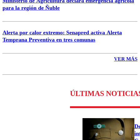
Ministerio de Agricultura declara emergencia agrícola
para la región de Ñuble
Alerta por calor extremo: Senapred activa Alerta
Temprana Preventiva en tres comunas
VER MÁS
ÚLTIMAS NOTICIA
De
in