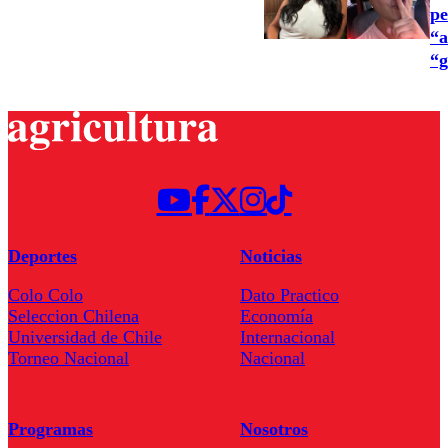
pe
“a
“g
Deportes
Noticias
Colo Colo
Dato Practico
Seleccion Chilena
Economía
Universidad de Chile
Internacional
Torneo Nacional
Nacional
Programas
Nosotros