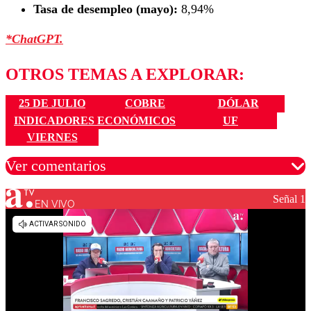
Tasa de desempleo (mayo):
8,94%
*ChatGPT.
OTROS TEMAS A EXPLORAR:
25 DE JULIO
COBRE
DÓLAR
INDICADORES ECONÓMICOS
UF
VIERNES
Ver comentarios
Señal 1
EN VIVO
Los comentarios son moderados para garantizar un
diálogo respetuoso.
Nombre
Correo