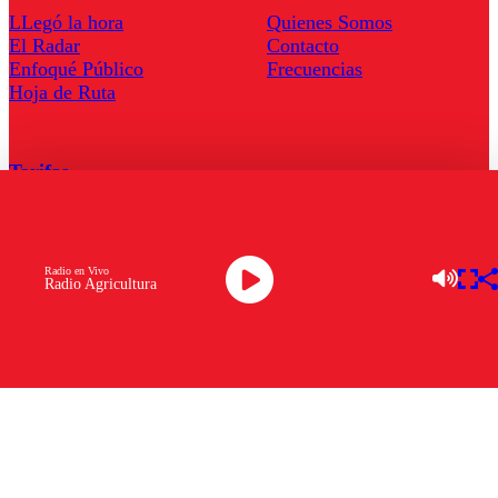
LLegó la hora
Quienes Somos
El Radar
Contacto
Enfoqué Público
Frecuencias
Hoja de Ruta
Tarifas
Comercial
Tarifas Servel Radio
Radio en Vivo
Radio Agricultura
Radio en Vivo
TV en Vivo
Descarga la APP