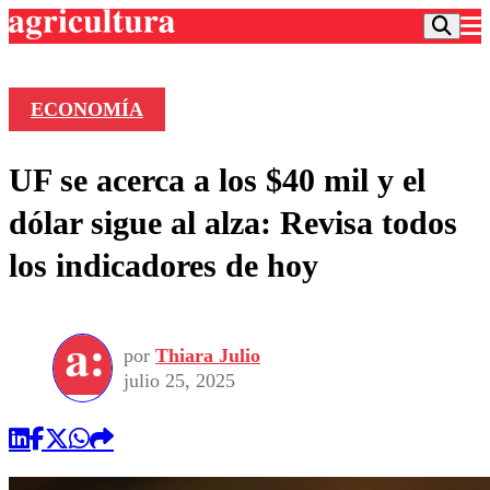
ECONOMÍA
Podcast
UF se acerca a los $40 mil y el
Frecuencias
Agricultura TV
dólar sigue al alza: Revisa todos
Deportes
los indicadores de hoy
Entretención
Colo Colo
Noticias
Motor
Vida Social
Otros Deportes
Dato Practico
Publicaciones en medios
por
Thiara Julio
Seleccion Chilena
Economía
Opinión
julio 25, 2025
Torneo Internacional
Internacional
Programas
Torneo Nacional
Nacional
Comercial
Universidad Católica
Política
Universidad de Chile
Sustentabilidad