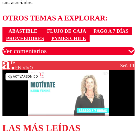
sus asociados.
OTROS TEMAS A EXPLORAR:
ABASTIBLE
FLUJO DE CAJA
PAGO A 7 DÍAS
PROVEEDORES
PYMES CHILE
Ver comentarios
Señal 1
EN VIVO
Los comentarios son moderados para garantizar un
diálogo respetuoso.
Nombre
Correo
LAS MÁS LEÍDAS