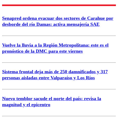
Enviar comentario
Senapred ordena evacuar dos sectores de Carahue por
desborde del río Damas: activa mensajería SAE
Vuelve la lluvia a la Región Metropolitana: este es el
pronóstico de la DMC para este viernes
Sistema frontal deja más de 250 damnificados y 317
personas aisladas entre Valparaíso y Los Ríos
Nuevo temblor sacude el norte del país: revisa la
magnitud y el epicentro