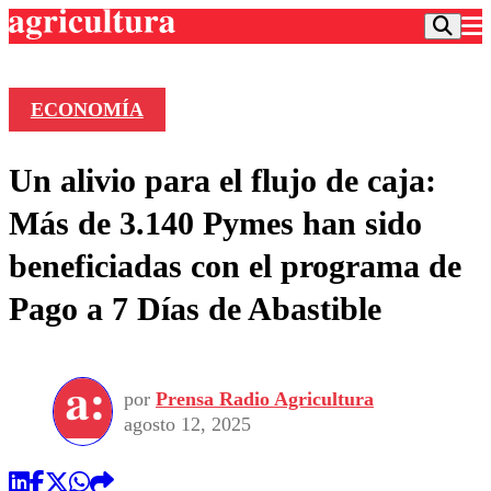
ECONOMÍA
Podcast
Un alivio para el flujo de caja:
Frecuencias
Agricultura TV
Más de 3.140 Pymes han sido
Deportes
beneficiadas con el programa de
Entretención
Colo Colo
Noticias
Pago a 7 Días de Abastible
Motor
Vida Social
Otros Deportes
Dato Practico
Publicaciones en medios
Seleccion Chilena
Economía
Opinión
Torneo Internacional
Internacional
por
Prensa Radio Agricultura
Programas
Torneo Nacional
Nacional
agosto 12, 2025
Comercial
Universidad Católica
Política
Universidad de Chile
Sustentabilidad