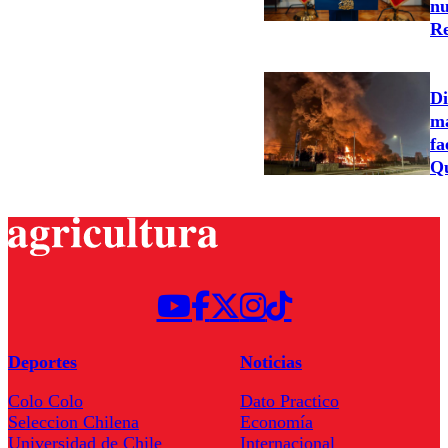
nu
Re
Di
ma
fa
Qu
Deportes
Noticias
Colo Colo
Dato Practico
Seleccion Chilena
Economía
Universidad de Chile
Internacional