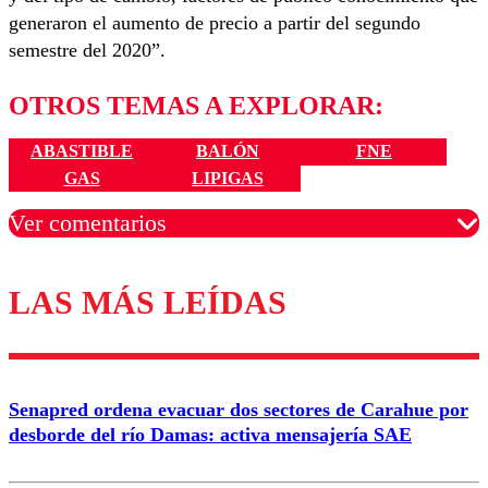
generaron el aumento de precio a partir del segundo
semestre del 2020”.
OTROS TEMAS A EXPLORAR:
ABASTIBLE
BALÓN
FNE
GAS
LIPIGAS
Ver comentarios
LAS MÁS LEÍDAS
Los comentarios son moderados para garantizar un
diálogo respetuoso.
Nombre
Senapred ordena evacuar dos sectores de Carahue por
Correo
desborde del río Damas: activa mensajería SAE