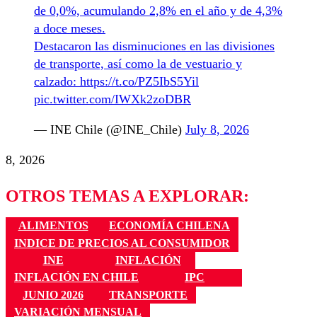
de 0,0%, acumulando 2,8% en el año y de 4,3%
a doce meses.
Destacaron las disminuciones en las divisiones
de transporte, así como la de vestuario y
calzado:
https://t.co/PZ5IbS5Yil
pic.twitter.com/IWXk2zoDBR
— INE Chile (@INE_Chile)
July 8, 2026
8, 2026
OTROS TEMAS A EXPLORAR:
ALIMENTOS
ECONOMÍA CHILENA
INDICE DE PRECIOS AL CONSUMIDOR
INE
INFLACIÓN
INFLACIÓN EN CHILE
IPC
JUNIO 2026
TRANSPORTE
VARIACIÓN MENSUAL