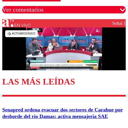
Ver comentarios
Señal 1
EN VIVO
Los comentarios son moderados para garantizar un
diálogo respetuoso.
Nombre
Correo
LAS MÁS LEÍDAS
Enviar comentario
Senapred ordena evacuar dos sectores de Carahue por
desborde del río Damas: activa mensajería SAE