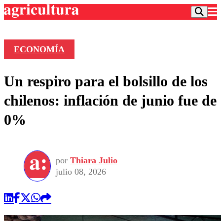
ECONOMÍA
Podcast
Un respiro para el bolsillo de los
Frecuencias
Agricultura TV
chilenos: inflación de junio fue de
Deportes
0%
Entretención
Colo Colo
Noticias
Motor
Vida Social
Otros Deportes
Dato Practico
Publicaciones en medios
por
Thiara Julio
Seleccion Chilena
Economía
Opinión
julio 08, 2026
Torneo Internacional
Internacional
Programas
Torneo Nacional
Nacional
Comercial
Universidad Católica
Política
Universidad de Chile
Sustentabilidad