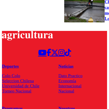
Ch
ca
mo
Lo
Deportes
Noticias
Colo Colo
Dato Practico
Seleccion Chilena
Economía
Universidad de Chile
Internacional
Torneo Nacional
Nacional
Programas
Nosotros