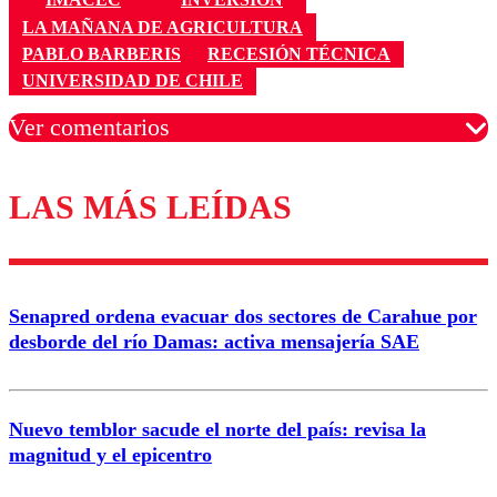
LA MAÑANA DE AGRICULTURA
PABLO BARBERIS
RECESIÓN TÉCNICA
UNIVERSIDAD DE CHILE
Ver comentarios
LAS MÁS LEÍDAS
Los comentarios son moderados para garantizar un
diálogo respetuoso.
Nombre
Senapred ordena evacuar dos sectores de Carahue por
Correo
desborde del río Damas: activa mensajería SAE
Nuevo temblor sacude el norte del país: revisa la
magnitud y el epicentro
Enviar comentario