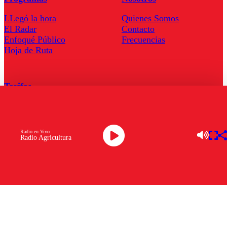
LLegó la hora
Quienes Somos
El Radar
Contacto
Enfoqué Público
Frecuencias
Hoja de Ruta
Tarifas
Comercial
Tarifas Servel Radio
Radio en Vivo
Radio Agricultura
Radio en Vivo
TV en Vivo
Descarga la APP