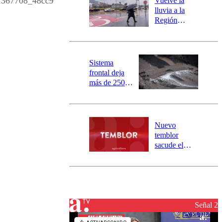
367708_48cc9
Vuelve la
activa
lluvia a la
mensajería
Región
SAE
Metropolitana:
este es el
pronóstico de
la DMC para
Sistema
este viernes
frontal deja
más de 250
damnificados
y 317
personas
aisladas entre
Nuevo
Valparaíso y
temblor
Los Ríos
sacude el
norte del país:
revisa la
magnitud y el
epicentro
Señal 2