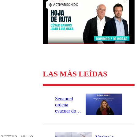
Universidad Católica
Política
Universidad de Chile
Sustentabilidad
LAS MÁS LEÍDAS
Senapred
ordena
evacuar dos
sectores de
Carahue por
desborde del
río Damas: