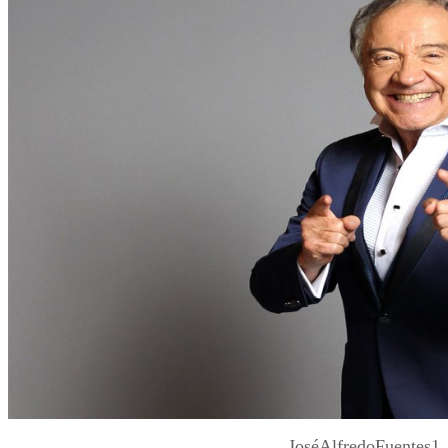
JoséAlfredoFuentes1