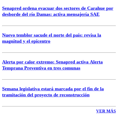
Senapred ordena evacuar dos sectores de Carahue por
Correo
desborde del río Damas: activa mensajería SAE
Nuevo temblor sacude el norte del país: revisa la
magnitud y el epicentro
Enviar comentario
Alerta por calor extremo: Senapred activa Alerta
Temprana Preventiva en tres comunas
Semana legislativa estará marcada por el fin de la
tramitación del proyecto de reconstrucción
VER MÁS