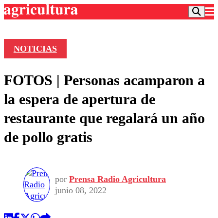
NOTICIAS
Podcast
FOTOS | Personas acamparon a
Frecuencias
Agricultura TV
la espera de apertura de
Deportes
restaurante que regalará un año
Entretención
Colo Colo
Noticias
de pollo gratis
Motor
Vida Social
Otros Deportes
Dato Practico
Publicaciones en medios
Seleccion Chilena
Economía
Opinión
Torneo Internacional
Internacional
por
Prensa Radio Agricultura
Programas
Torneo Nacional
Nacional
junio 08, 2022
Comercial
Universidad Católica
Política
Universidad de Chile
Sustentabilidad