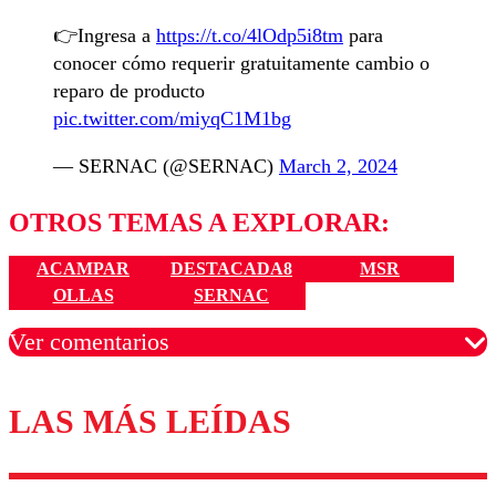
👉Ingresa a
https://t.co/4lOdp5i8tm
para
conocer cómo requerir gratuitamente cambio o
reparo de producto
pic.twitter.com/miyqC1M1bg
— SERNAC (@SERNAC)
March 2, 2024
OTROS TEMAS A EXPLORAR:
ACAMPAR
DESTACADA8
MSR
OLLAS
SERNAC
Ver comentarios
LAS MÁS LEÍDAS
Los comentarios son moderados para garantizar un
diálogo respetuoso.
Nombre