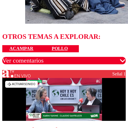
OTROS TEMAS A EXPLORAR:
ACAMPAR
POLLO
Ver comentarios
Señal 1
EN VIVO
Los comentarios son moderados para garantizar un
diálogo respetuoso.
Nombre
Correo