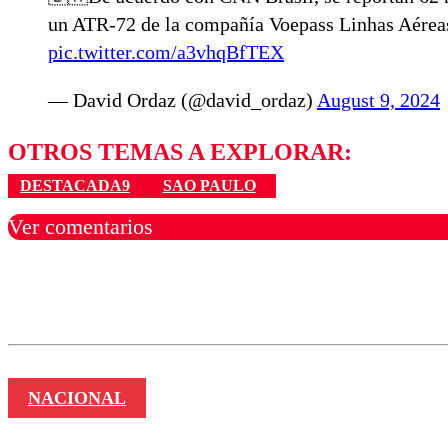
un ATR-72 de la compañía Voepass Linhas Aéreas 
pic.twitter.com/a3vhqBfTEX
— David Ordaz (@david_ordaz)
August 9, 2024
OTROS TEMAS A EXPLORAR:
DESTACADA9
SAO PAULO
Ver comentarios
Los comentarios son moder
Nombre
NACIONAL