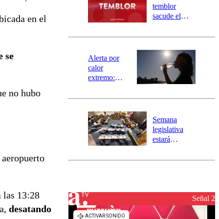
activa
temblor
mensajería
sacude el
bicada en el
SAE
norte del país:
revisa la
magnitud y el
e se
epicentro
Alerta por
calor
extremo:
Senapred
que no hubo
activa Alerta
Temprana
Preventiva en
Semana
tres comunas
legislativa
estará
marcada por
l aeropuerto
el fin de la
tramitación
del proyecto
de
 las 13:28
reconstrucción
Señal 2
ta,
desatando