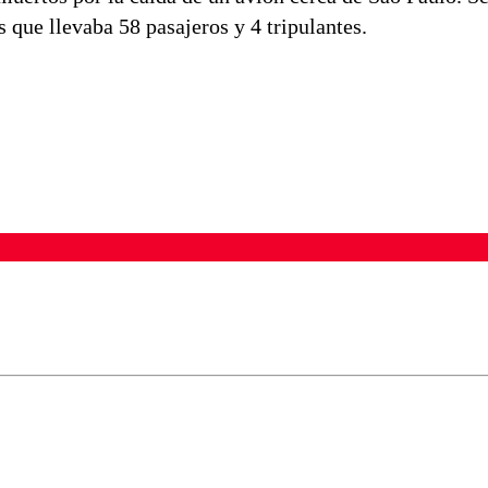
que llevaba 58 pasajeros y 4 tripulantes.
ados para garantizar un diálogo respetuoso.
Correo