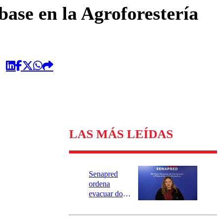
omentario
base en la Agroforestería
LAS MÁS LEÍDAS
Senapred
ordena
evacuar dos
sectores de
Carahue por