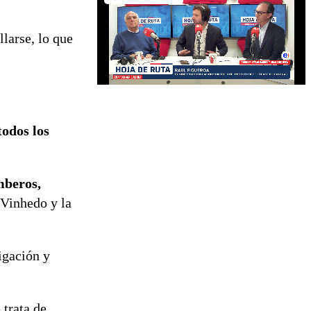
larse, lo que
todos los
beros,
 Vinhedo y la
igación y
 trata de