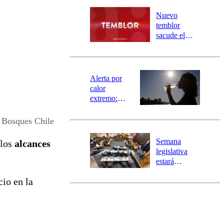
desborde del
río Damas:
Nuevo
activa
temblor
mensajería
sacude el
SAE
norte del país:
revisa la
magnitud y el
epicentro
Alerta por
calor
extremo:
Senapred
activa Alerta
 Bosques Chile
Temprana
Preventiva en
Semana
 los
alcances
tres comunas
legislativa
estará
marcada por
cio en la
el fin de la
tramitación
del proyecto
de
reconstrucción