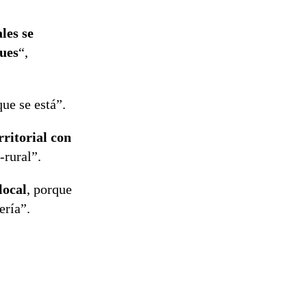
les se
ques
“,
ue se está”.
rritorial con
-rural”.
local
, porque
ería”.