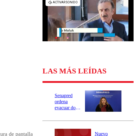
Universidad Católica
Política
Universidad de Chile
Sustentabilidad
LAS MÁS LEÍDAS
Senapred
ordena
evacuar dos
sectores de
Carahue por
desborde del
río Damas:
ura de pantalla
Nuevo