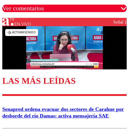
Ver comentarios
Señal 1
EN VIVO
Los comentarios son moderados para garantizar un
diálogo respetuoso.
Nombre
Correo
LAS MÁS LEÍDAS
Enviar comentario
Senapred ordena evacuar dos sectores de Carahue por
desborde del río Damas: activa mensajería SAE