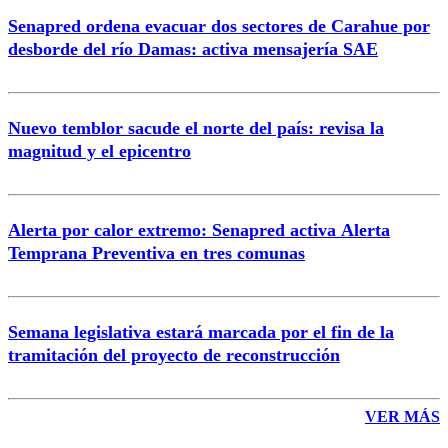
Senapred ordena evacuar dos sectores de Carahue por
Correo
desborde del río Damas: activa mensajería SAE
Nuevo temblor sacude el norte del país: revisa la
magnitud y el epicentro
Enviar comentario
Alerta por calor extremo: Senapred activa Alerta
Temprana Preventiva en tres comunas
Semana legislativa estará marcada por el fin de la
tramitación del proyecto de reconstrucción
VER MÁS