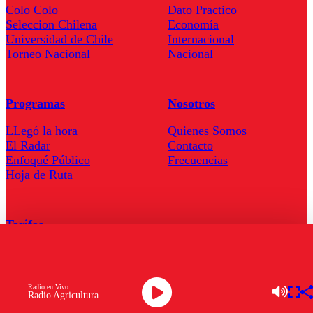
Colo Colo
Dato Practico
Seleccion Chilena
Economía
Universidad de Chile
Internacional
Torneo Nacional
Nacional
Programas
Nosotros
LLegó la hora
Quienes Somos
El Radar
Contacto
Enfoqué Público
Frecuencias
Hoja de Ruta
Tarifas
Comercial
Tarifas Servel Radio
Radio en Vivo
Radio Agricultura