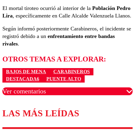
El mortal tiroteo ocurrió al interior de la
Población Pedro
Lira
, específicamente en Calle Alcalde Valenzuela Llanos.
Según informó posteriormente Carabineros, el incidente se
registró debido a un
enfrentamiento entre bandas
rivales
.
OTROS TEMAS A EXPLORAR:
BAJOS DE MENA
CARABINEROS
DESTACADA6
PUENTE ALTO
Ver comentarios
LAS MÁS LEÍDAS
Los comentarios son moderados para garantizar un
diálogo respetuoso.
Nombre