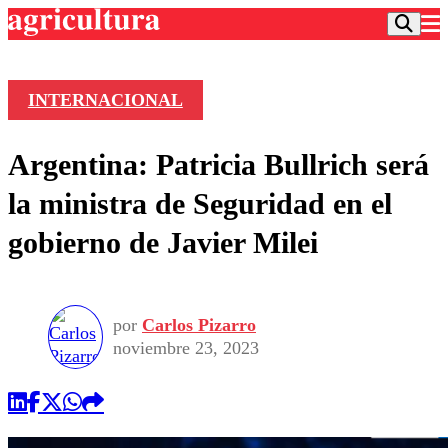
INTERNACIONAL
Podcast
Argentina: Patricia Bullrich será
Frecuencias
Agricultura TV
la ministra de Seguridad en el
Deportes
gobierno de Javier Milei
Entretención
Colo Colo
Noticias
Motor
Vida Social
Otros Deportes
Dato Practico
Publicaciones en medios
por
Carlos Pizarro
Seleccion Chilena
Economía
Opinión
noviembre 23, 2023
Torneo Internacional
Internacional
Programas
Torneo Nacional
Nacional
Comercial
Universidad Católica
Política
Universidad de Chile
Sustentabilidad