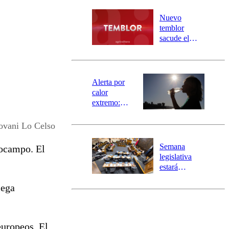
desborde del
río Damas:
Nuevo
activa
temblor
mensajería
sacude el
SAE
norte del país:
revisa la
magnitud y el
epicentro
Alerta por
calor
extremo:
Senapred
activa Alerta
ovani Lo Celso
Temprana
Preventiva en
Semana
iocampo. El
tres comunas
legislativa
estará
marcada por
lega
el fin de la
tramitación
del proyecto
de
europeos. El
reconstrucción