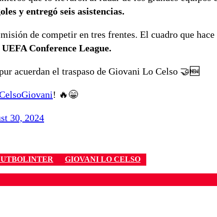
oles y entregó seis asistencias.
isión de competir en tres frentes. El cuadro que hace 
y UEFA Conference League.
ur acuerdan el traspaso de Giovani Lo Celso 🤝🆕
elsoGiovani
! 🔥😁
st 30, 2024
FUTBOLINTER
GIOVANI LO CELSO
ados para garantizar un diálogo respetuoso.