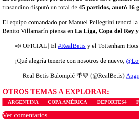
trasandino disputó un total de
45 partidos, anotó 16 g
El equipo comandado por Manuel Pellegrini tendrá la m
Benito Villamarín piensa en
La Liga, Copa del Rey 
📣 OFICIAL | El
#RealBetis
y el Tottenham Hotsp
¡Qué alegría tenerte con nosotros de nuevo,
@LoC
— Real Betis Balompié 🌴💚 (@RealBetis)
Augu
OTROS TEMAS A EXPLORAR:
ARGENTINA
COPA AMÉRICA
DEPORTES4
Ver comentarios
Los comentarios son moder