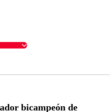
omentario
ugador bicampeón de