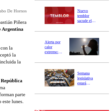
desborde del
río Damas:
Cabo De Hornos
Nuevo
activa
temblor
mensajería
sacude el
bastián Piñera
SAE
norte del país:
e Argentina
revisa la
magnitud y el
epicentro
Alerta por
calor
 con la
extremo:
ceptó la
Senapred
incluida la
activa Alerta
Temprana
Preventiva en
Semana
tres comunas
legislativa
a República
estará
rma
marcada por
el fin de la
 forman parte
tramitación
 este lunes.
del proyecto
de