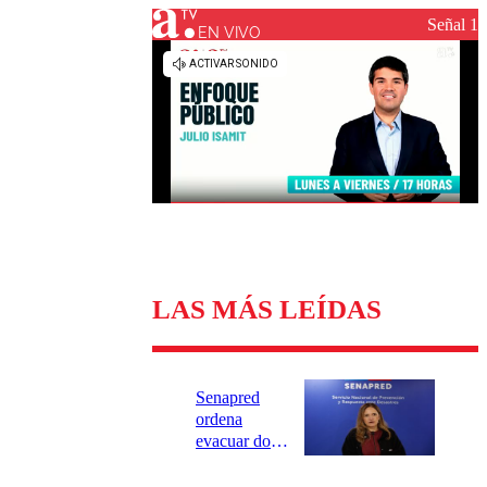
Universidad Católica
Política
Señal 1
Universidad de Chile
Sustentabilidad
EN VIVO
LAS MÁS LEÍDAS
Senapred
ordena
evacuar dos
sectores de
Carahue por