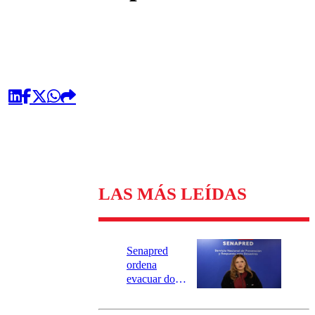
LAS MÁS LEÍDAS
Senapred
ordena
evacuar dos
sectores de
Carahue por