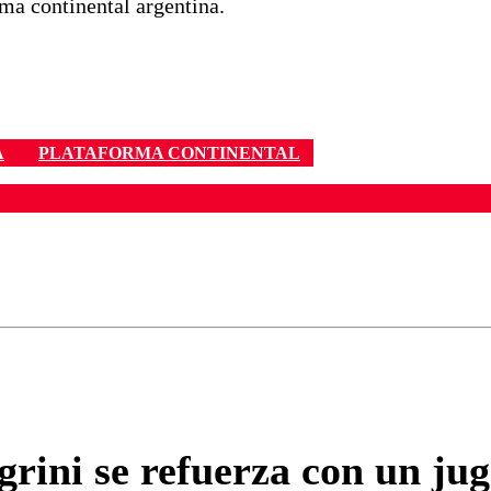
ma continental argentina.
A
PLATAFORMA CONTINENTAL
ados para garantizar un diálogo respetuoso.
Correo
Enviar c
grini se refuerza con un j