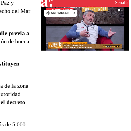
 Paz y
reconstrucción
Señal 2
recho del Mar
ile previa a
ción de buena
stituyen
na de la zona
Autoridad
el decreto
ás de 5.000