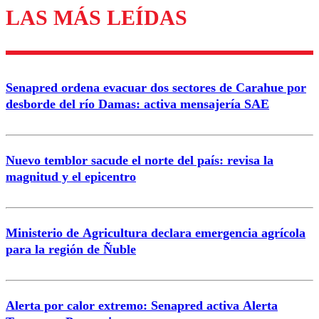
LAS MÁS LEÍDAS
Los comentarios son moderados para garantizar un
diálogo respetuoso.
Nombre
Senapred ordena evacuar dos sectores de Carahue por
Correo
desborde del río Damas: activa mensajería SAE
Nuevo temblor sacude el norte del país: revisa la
magnitud y el epicentro
Enviar comentario
Ministerio de Agricultura declara emergencia agrícola
para la región de Ñuble
Alerta por calor extremo: Senapred activa Alerta