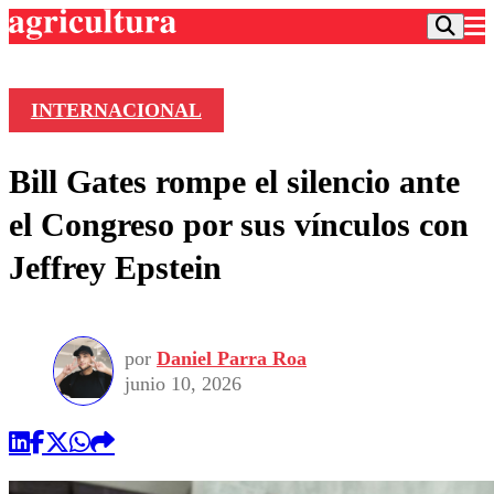
INTERNACIONAL
Podcast
Bill Gates rompe el silencio ante
Frecuencias
Agricultura TV
el Congreso por sus vínculos con
Deportes
Jeffrey Epstein
Entretención
Colo Colo
Noticias
Motor
Vida Social
Otros Deportes
Dato Practico
Publicaciones en medios
por
Daniel Parra Roa
Seleccion Chilena
Economía
Opinión
junio 10, 2026
Torneo Internacional
Internacional
Programas
Torneo Nacional
Nacional
Comercial
Universidad Católica
Política
Universidad de Chile
Sustentabilidad