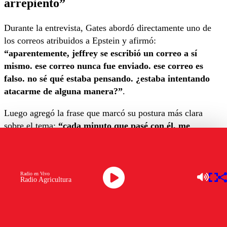
arrepiento”
Durante la entrevista, Gates abordó directamente uno de
los correos atribuidos a Epstein y afirmó:
“aparentemente, jeffrey se escribió un correo a sí
mismo. ese correo nunca fue enviado. ese correo es
falso. no sé qué estaba pensando. ¿estaba intentando
atacarme de alguna manera?”
.
Luego agregó la frase que marcó su postura más clara
sobre el tema:
“cada minuto que pasé con él, me
arrepiento, y pido disculpas por haberlo hecho”
.
El empresario explicó que su relación con Epstein estuvo
motivada por temas de filantropía y recaudación de fondos,
Radio en Vivo
Radio Agricultura
señalando:
“el foco siempre fue que él conocía a muchas
personas muy ricas y decía que podía convencerlas de
donar dinero para la salud global. en retrospectiva, fue
un callejón sin salida”
.