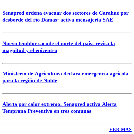
Senapred ordena evacuar dos sectores de Carahue por
Correo
desborde del río Damas: activa mensajería SAE
Nuevo temblor sacude el norte del país: revisa la
magnitud y el epicentro
Enviar comentario
Ministerio de Agricultura declara emergencia agrícola
para la región de Ñuble
Alerta por calor extremo: Senapred activa Alerta
Temprana Preventiva en tres comunas
VER MÁS