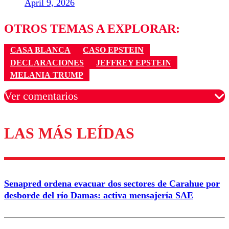
April 9, 2026
OTROS TEMAS A EXPLORAR:
CASA BLANCA
CASO EPSTEIN
DECLARACIONES
JEFFREY EPSTEIN
MELANIA TRUMP
Ver comentarios
LAS MÁS LEÍDAS
Los comentarios son moderados para garantizar un
diálogo respetuoso.
Nombre
Senapred ordena evacuar dos sectores de Carahue por
Correo
desborde del río Damas: activa mensajería SAE