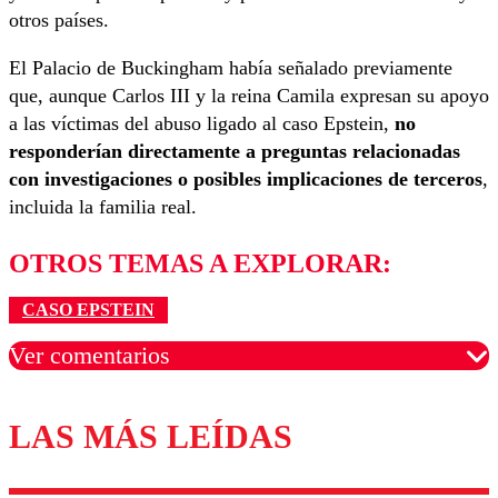
otros países.
El Palacio de Buckingham había señalado previamente
que, aunque Carlos III y la reina Camila expresan su apoyo
a las víctimas del abuso ligado al caso Epstein,
no
responderían directamente a preguntas relacionadas
con investigaciones o posibles implicaciones de terceros
,
incluida la familia real.
OTROS TEMAS A EXPLORAR:
CASO EPSTEIN
Ver comentarios
LAS MÁS LEÍDAS
Los comentarios son moderados para garantizar un
diálogo respetuoso.
Nombre