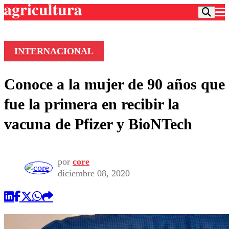
INTERNACIONAL
Podcast
Conoce a la mujer de 90 años que
Frecuencias
Agricultura TV
fue la primera en recibir la
Deportes
vacuna de Pfizer y BioNTech
Entretención
Colo Colo
Noticias
Motor
Vida Social
Otros Deportes
Dato Practico
por
core
Publicaciones en medios
Seleccion Chilena
Economía
diciembre 08, 2020
Opinión
Torneo Internacional
Internacional
Programas
Torneo Nacional
Nacional
Comercial
Universidad Católica
Política
Universidad de Chile
Sustentabilidad