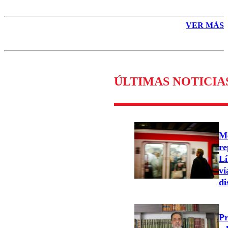
VER MÁS
ÚLTIMAS NOTICIA
Me
re
Lí
ví
di
Pr