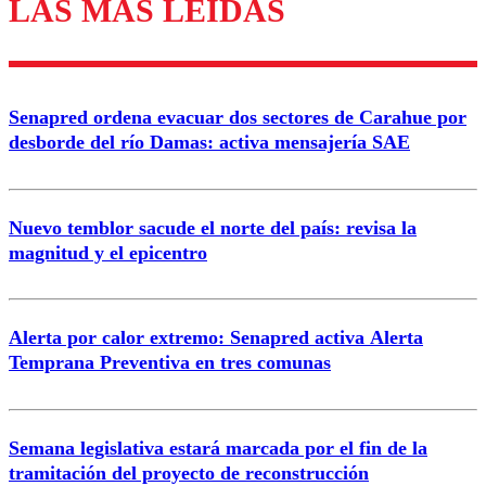
LAS MÁS LEÍDAS
Los comentarios son moderados para garantizar un
diálogo respetuoso.
Nombre
Senapred ordena evacuar dos sectores de Carahue por
Correo
desborde del río Damas: activa mensajería SAE
Nuevo temblor sacude el norte del país: revisa la
magnitud y el epicentro
Enviar comentario
Alerta por calor extremo: Senapred activa Alerta
Temprana Preventiva en tres comunas
Semana legislativa estará marcada por el fin de la
tramitación del proyecto de reconstrucción