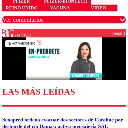
PFIZER
PFIZER-BIONTECH
REINO UNIDO
VACUNA
VIDEO
Ver comentarios
Señal 1
EN VIVO
Los comentarios son moderados para garantizar un
diálogo respetuoso.
Nombre
Correo
LAS MÁS LEÍDAS
Enviar comentario
Senapred ordena evacuar dos sectores de Carahue por
desborde del río Damas: activa mensajería SAE