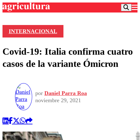
INTERNACIONAL
Podcast
Covid-19: Italia confirma cuatro
Frecuencias
Agricultura TV
casos de la variante Ómicron
Deportes
Entretención
Colo Colo
Noticias
Motor
Vida Social
por
Daniel Parra Roa
Otros Deportes
Dato Practico
Publicaciones en medios
noviembre 29, 2021
Seleccion Chilena
Economía
Opinión
Torneo Internacional
Internacional
Programas
Torneo Nacional
Nacional
Comercial
Universidad Católica
Política
Universidad de Chile
Sustentabilidad