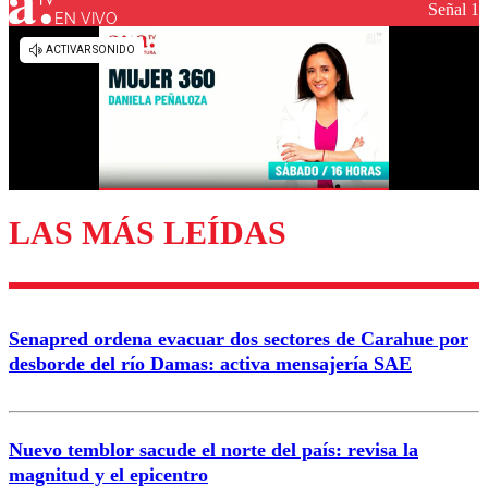
Señal 1
EN VIVO
Los comentarios son moderados para garantizar un
diálogo respetuoso.
Nombre
Correo
LAS MÁS LEÍDAS
Enviar comentario
Senapred ordena evacuar dos sectores de Carahue por
desborde del río Damas: activa mensajería SAE
Nuevo temblor sacude el norte del país: revisa la
magnitud y el epicentro