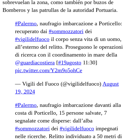
sobrevuelan la zona, como también por buzos de
Bomberos y las patrullas de la autoridad Portuaria.
#Palermo
, naufragio imbarcazione a Porticello:
recuperato dai
#sommozzatori
dei
#vigilidelfuoco
il corpo senza vita di un uomo,
all’esterno del relitto. Proseguono le operazioni
di ricerca con il coordinamento in mare della
@guardiacostiera
[
#19agosto
11:30]
pic.twitter.com/Y2m9o5ohCe
— Vigili del Fuoco (@vigilidelfuoco)
August
19, 2024
#Palermo
, naufragio imbarcazione davanti alla
costa di Porticello, 15 persone salvate, 7
segnalate come disperse: dall’alba
#sommozzatori
dei
#vigilidelfuoco
impegnati
nelle ricerche. Relitto individuato a 50 metri di