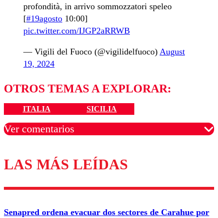
profondità, in arrivo sommozzatori speleo
[
#19agosto
10:00]
pic.twitter.com/IJGP2aRRWB
— Vigili del Fuoco (@vigilidelfuoco)
August
19, 2024
OTROS TEMAS A EXPLORAR:
ITALIA
SICILIA
Ver comentarios
LAS MÁS LEÍDAS
Los comentarios son moderados para garantizar un
diálogo respetuoso.
Nombre
Senapred ordena evacuar dos sectores de Carahue por
Correo