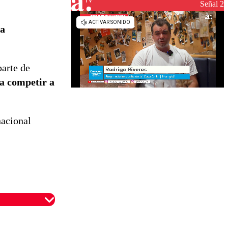
Señal 2
la
parte de
 a competir a
nacional