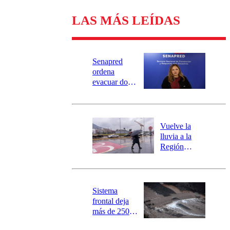
LAS MÁS LEÍDAS
Senapred
ordena
evacuar dos
sectores de
Carahue por
desborde del
río Damas:
Vuelve la
activa
lluvia a la
mensajería
Región
SAE
Metropolitana:
este es el
pronóstico de
la DMC para
Sistema
este viernes
frontal deja
más de 250
damnificados