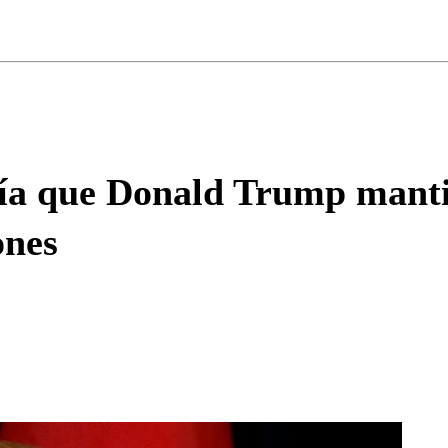
ados para garantizar un diálogo respetuoso.
Correo
Enviar c
ía que Donald Trump manti
iones