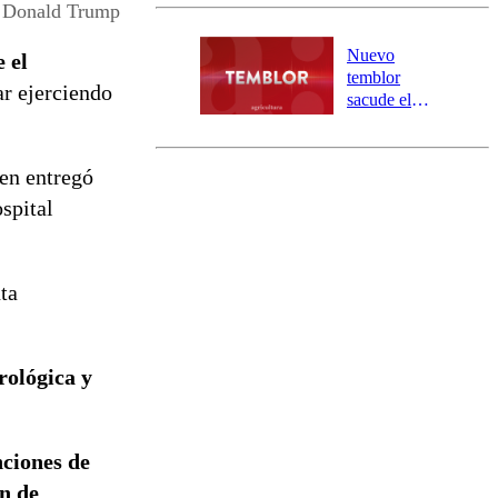
y 317
Donald Trump
personas
aisladas entre
Nuevo
 el
Valparaíso y
temblor
r ejerciendo
Los Ríos
sacude el
norte del país:
revisa la
magnitud y el
ien entregó
epicentro
spital
ta
rológica y
nciones de
n de