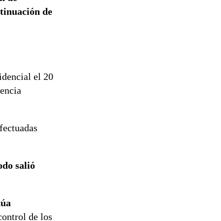
ntinuación de
idencial el 20
uencia
efectuadas
odo salió
núa
control de los