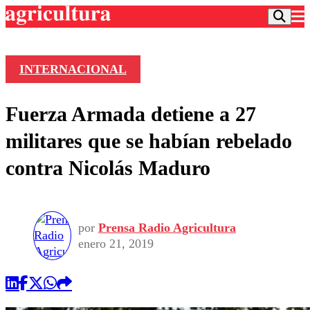
INTERNACIONAL
Podcast
Fuerza Armada detiene a 27
Frecuencias
Agricultura TV
militares que se habían rebelado
Deportes
contra Nicolás Maduro
Entretención
Colo Colo
Noticias
Motor
Vida Social
Otros Deportes
Dato Practico
Publicaciones en medios
por
Prensa Radio Agricultura
Seleccion Chilena
Economía
Opinión
enero 21, 2019
Torneo Internacional
Internacional
Programas
Torneo Nacional
Nacional
Comercial
Universidad Católica
Política
Universidad de Chile
Sustentabilidad