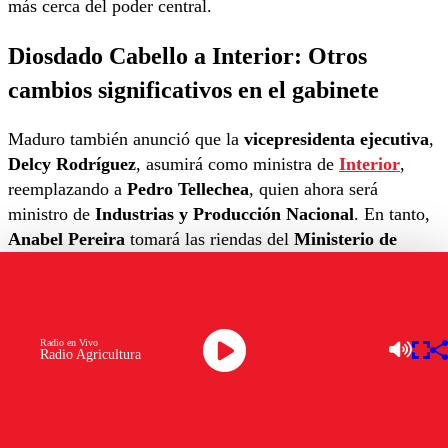
más cerca del poder central.
Diosdado Cabello a Interior:
Otros
cambios significativos en el gabinete
Maduro también anunció que la
vicepresidenta ejecutiva
,
Delcy Rodríguez
, asumirá como ministra de
Interior
,
reemplazando a
Pedro Tellechea
, quien ahora será
ministro de
Industrias y Producción Nacional
. En tanto,
Anabel Pereira
tomará las riendas del
Ministerio de
Economía
, y
Menry Fernández
sustituirá a
Wilmar
Castro Soteldo
en el Ministerio de
Agricultura
Productiva y Tierras
, quien estuvo al mando durante
ocho años.
Radio en Vivo
Radio Agricultura
Entre otros nombramientos destacados,
Héctor
Rodríguez
, gobernador del estado Miranda, fue designado
ministro de
Educación
, y
Ricardo Sánchez
asumirá como