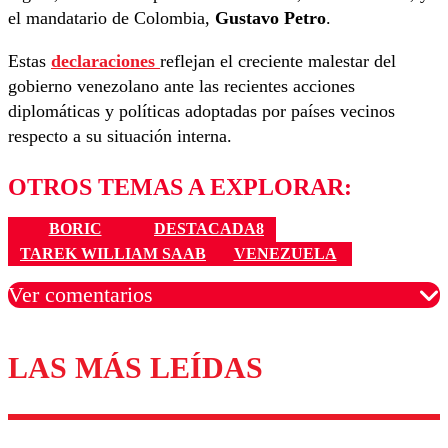
el mandatario de Colombia,
Gustavo Petro
.
Estas
declaraciones
reflejan el creciente malestar del
gobierno venezolano ante las recientes acciones
diplomáticas y políticas adoptadas por países vecinos
respecto a su situación interna.
OTROS TEMAS A EXPLORAR:
BORIC
DESTACADA8
TAREK WILLIAM SAAB
VENEZUELA
Ver comentarios
LAS MÁS LEÍDAS
Los comentarios son moderados para garantizar un
diálogo respetuoso.
Nombre