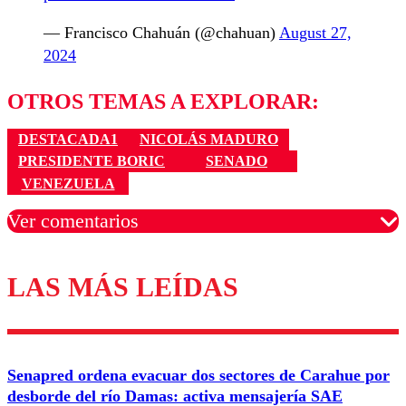
— Francisco Chahuán (@chahuan)
August 27,
2024
OTROS TEMAS A EXPLORAR:
DESTACADA1
NICOLÁS MADURO
PRESIDENTE BORIC
SENADO
VENEZUELA
Ver comentarios
LAS MÁS LEÍDAS
Los comentarios son moderados para garantizar un
diálogo respetuoso.
Nombre
Senapred ordena evacuar dos sectores de Carahue por
Correo
desborde del río Damas: activa mensajería SAE