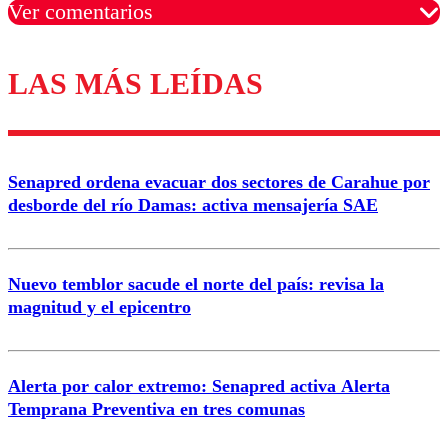
Ver comentarios
LAS MÁS LEÍDAS
Los comentarios son moderados para garantizar un
diálogo respetuoso.
Nombre
Senapred ordena evacuar dos sectores de Carahue por
Correo
desborde del río Damas: activa mensajería SAE
Nuevo temblor sacude el norte del país: revisa la
magnitud y el epicentro
Enviar comentario
Alerta por calor extremo: Senapred activa Alerta
Temprana Preventiva en tres comunas