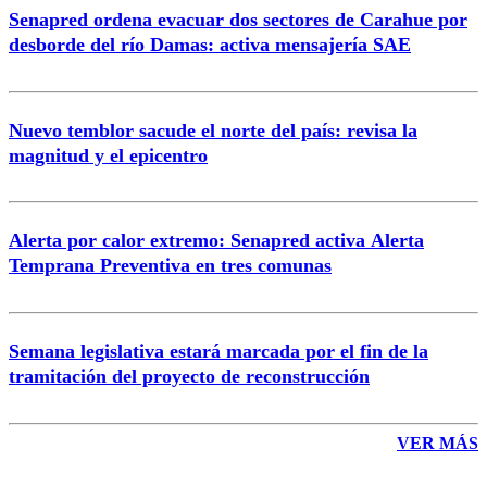
Senapred ordena evacuar dos sectores de Carahue por
Correo
desborde del río Damas: activa mensajería SAE
Nuevo temblor sacude el norte del país: revisa la
magnitud y el epicentro
Enviar comentario
Alerta por calor extremo: Senapred activa Alerta
Temprana Preventiva en tres comunas
Semana legislativa estará marcada por el fin de la
tramitación del proyecto de reconstrucción
VER MÁS