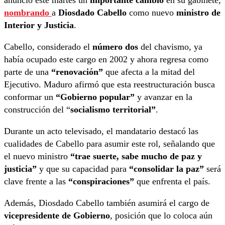
anunció este martes un
importante cambio
en su gabinete,
nombrando
a
Diosdado Cabello
como nuevo
ministro de
Interior y Justicia
.
Cabello, considerado el
número dos
del chavismo, ya
había ocupado este cargo en 2002 y ahora regresa como
parte de una
“renovación”
que afecta a la mitad del
Ejecutivo. Maduro afirmó que esta reestructuración busca
conformar un
“Gobierno popular”
y avanzar en la
construcción del “
socialismo territorial”
.
Durante un acto televisado, el mandatario destacó las
cualidades de Cabello para asumir este rol, señalando que
el nuevo ministro
“trae suerte, sabe mucho de paz y
justicia”
y que su capacidad para
“consolidar la paz”
será
clave frente a las
“conspiraciones”
que enfrenta el país.
Además, Diosdado Cabello también asumirá el cargo de
vicepresidente de Gobierno
, posición que lo coloca aún