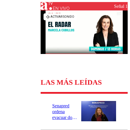
Universidad Católica
Política
Señal 1
Universidad de Chile
Sustentabilidad
EN VIVO
LAS MÁS LEÍDAS
Senapred
ordena
evacuar dos
sectores de
Carahue por