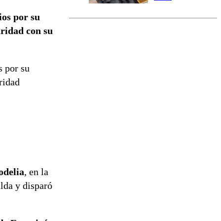
marcada por
ios por su
el fin de la
tramitación
aridad con su
del proyecto
de
reconstrucción
s por su
ridad
delia
, en la
alda y disparó