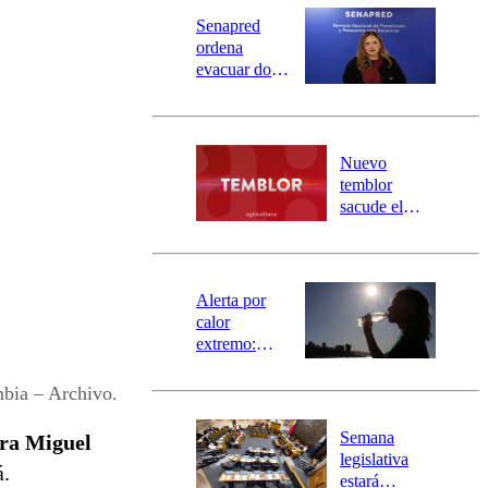
Senapred
ordena
evacuar dos
sectores de
Carahue por
desborde del
río Damas:
Nuevo
activa
temblor
mensajería
sacude el
SAE
norte del país:
revisa la
magnitud y el
epicentro
Alerta por
calor
extremo:
Senapred
activa Alerta
bia – Archivo.
Temprana
Preventiva en
Semana
tra Miguel
tres comunas
legislativa
á.
estará