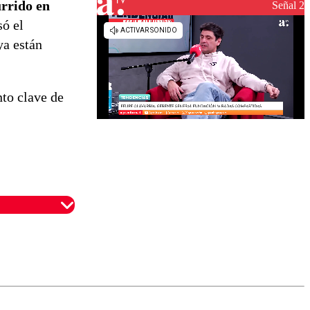
urrido en
reconstrucción
Señal 2
só el
ya están
to clave de