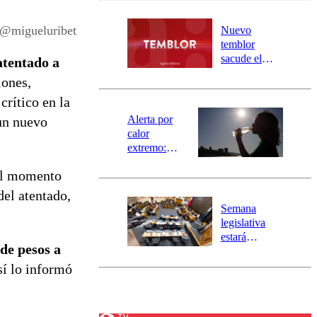
desborde del
río Damas:
 @migueluribet
Nuevo
activa
temblor
mensajería
sacude el
atentado a
SAE
norte del país:
iones,
revisa la
crítico en la
magnitud y el
epicentro
Alerta por
un nuevo
calor
extremo:
Senapred
Al momento
activa Alerta
Temprana
del atentado,
Preventiva en
Semana
tres comunas
legislativa
estará
de pesos a
marcada por
el fin de la
sí lo informó
tramitación
del proyecto
de