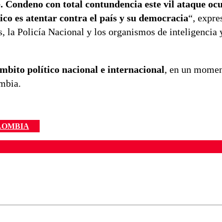
. Condeno con total contundencia este vil ataque oc
ico es atentar contra el país y su democracia
“, expre
, la Policía Nacional y los organismos de inteligencia 
mbito político nacional e internacional
, en un momen
ombia.
LOMBIA
ados para garantizar un diálogo respetuoso.
Correo