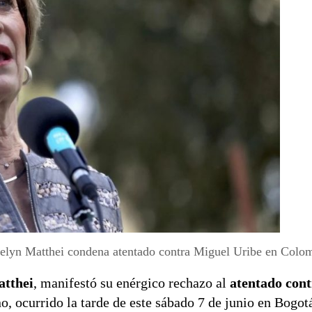
elyn Matthei condena atentado contra Miguel Uribe en Colom
atthei
, manifestó su enérgico rechazo al
atentado con
o, ocurrido la tarde de este sábado 7 de junio en Bogot