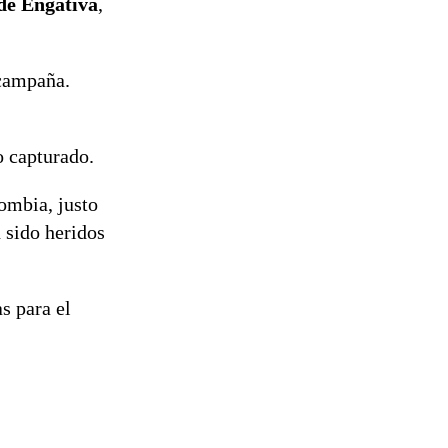
de Engativá
,
 campaña.
o capturado.
lombia, justo
n sido heridos
s para el