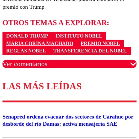
premio con Trump.
OTROS TEMAS A EXPLORAR:
DONALD TRUMP
INSTITUTO NOBEL
MARÍA CORINA MACHADO
PREMIO NOBEL
REGLAS NOBEL
TRANSFERENCIA DEL NOBEL
Ver comentarios
LAS MÁS LEÍDAS
Los comentarios son moderados para garantizar un
diálogo respetuoso.
Nombre
Senapred ordena evacuar dos sectores de Carahue por
Correo
desborde del río Damas: activa mensajería SAE