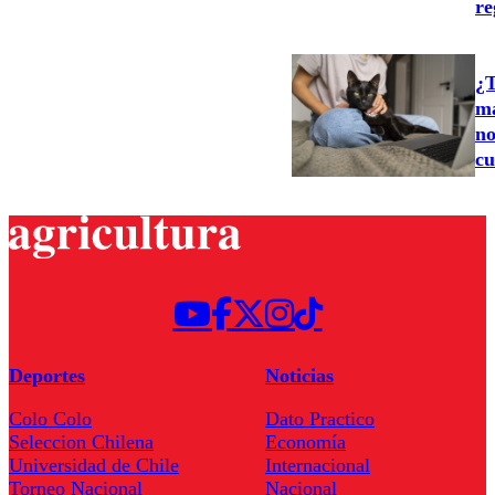
re
¿T
ma
no
cu
Deportes
Noticias
Colo Colo
Dato Practico
Seleccion Chilena
Economía
Universidad de Chile
Internacional
Torneo Nacional
Nacional