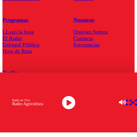
Programas
Nosotros
LLegó la hora
Quienes Somos
El Radar
Contacto
Enfoqué Público
Frecuencias
Hoja de Ruta
Tarifas
Comercial
Tarifas Servel Radio
Radio en Vivo
Radio Agricultura
Radio en Vivo
TV en Vivo
Descarga la APP