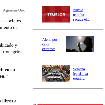
desborde del
río Damas:
Agencia Uno
Nuevo
activa
temblor
mensajería
sacude el
es sociales
SAE
norte del país:
miento de
revisa la
magnitud y el
epicentro
Alerta por
calor
 ubicado y
extremo:
d rionegrina,
Senapred
activa Alerta
Temprana
Preventiva en
ch en su
Semana
tres comunas
legislativa
en.”
estará
marcada por
el fin de la
tramitación
del proyecto
 libros a
de