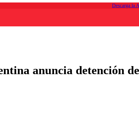
Descarga la 
entina anuncia detención d