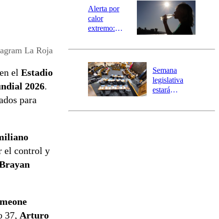
epicentro
Alerta por
calor
extremo:
Senapred
activa Alerta
tagram La Roja
Temprana
Preventiva en
Semana
en el
Estadio
tres comunas
legislativa
undial 2026
.
estará
tados para
marcada por
el fin de la
tramitación
del proyecto
iliano
de
reconstrucción
el control y
Brayan
imeone
o 37,
Arturo