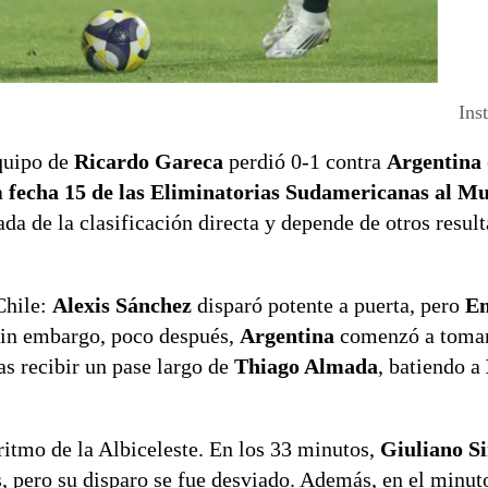
Ins
equipo de
Ricardo Gareca
perdió 0-1 contra
Argentina
la
fecha 15 de las Eliminatorias Sudamericanas al M
da de la clasificación directa y depende de otros resul
Chile:
Alexis Sánchez
disparó potente a puerta, pero
Em
 Sin embargo, poco después,
Argentina
comenzó a tomar 
as recibir un pase largo de
Thiago Almada
, batiendo a
ritmo de la Albiceleste. En los 33 minutos,
Giuliano S
s, pero su disparo se fue desviado. Además, en el minut