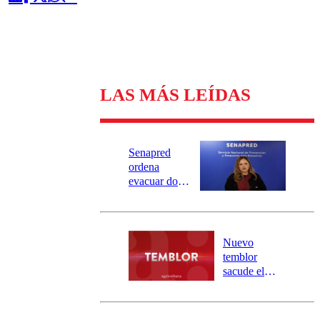
LAS MÁS LEÍDAS
Senapred
ordena
evacuar dos
sectores de
Carahue por
desborde del
río Damas:
Nuevo
activa
temblor
mensajería
sacude el
SAE
norte del país:
revisa la
magnitud y el