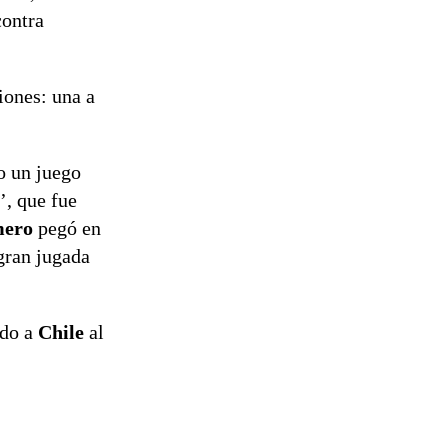
contra
iones: una a
o un juego
’, que fue
mero
pegó en
gran jugada
ndo a
Chile
al