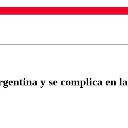
ados para garantizar un diálogo respetuoso.
Correo
Enviar c
Argentina y se complica en l