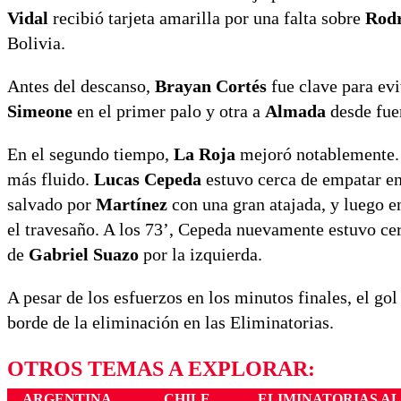
Vidal
recibió tarjeta amarilla por una falta sobre
Rodr
Bolivia.
Antes del descanso,
Brayan Cortés
fue clave para evi
Simeone
en el primer palo y otra a
Almada
desde fuer
En el segundo tiempo,
La Roja
mejoró notablemente
más fluido.
Lucas Cepeda
estuvo cerca de empatar en
salvado por
Martínez
con una gran atajada, y luego e
el travesaño. A los 73’, Cepeda nuevamente estuvo cer
de
Gabriel Suazo
por la izquierda.
A pesar de los esfuerzos en los minutos finales, el go
borde de la eliminación en las Eliminatorias.
OTROS TEMAS A EXPLORAR:
ARGENTINA
CHILE
ELIMINATORIAS AL