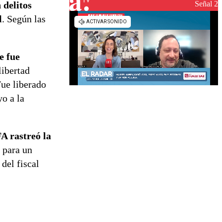
reconstrucción
Señal 2
 delitos
l
. Según las
e fue
libertad
Fue liberado
o a la
A rastreó la
 para un
del fiscal