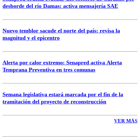
Correo
desborde del río Damas: activa mensajería SAE
Nuevo temblor sacude el norte del país: revisa la
magnitud y el epicentro
Enviar comentario
Alerta por calor extremo: Senapred activa Alerta
Temprana Preventiva en tres comunas
Semana legislativa estará marcada por el fin de la
tramitación del proyecto de reconstrucción
VER MÁS