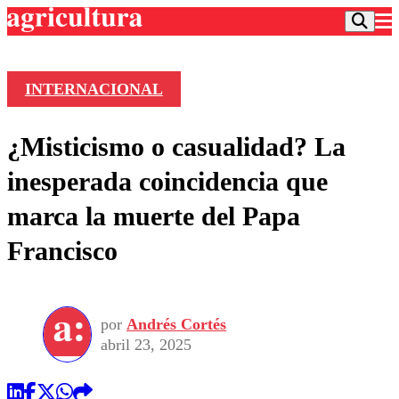
INTERNACIONAL
Podcast
¿Misticismo o casualidad? La
Frecuencias
Agricultura TV
inesperada coincidencia que
Deportes
marca la muerte del Papa
Entretención
Colo Colo
Noticias
Francisco
Motor
Vida Social
Otros Deportes
Dato Practico
Publicaciones en medios
Seleccion Chilena
Economía
Opinión
Torneo Internacional
Internacional
por
Andrés Cortés
Programas
Torneo Nacional
Nacional
abril 23, 2025
Comercial
Universidad Católica
Política
Universidad de Chile
Sustentabilidad