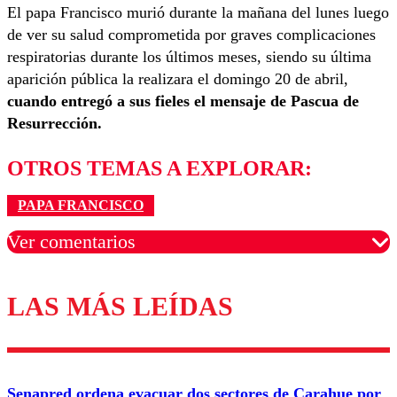
El papa Francisco murió durante la mañana del lunes luego
de ver su salud comprometida por graves complicaciones
respiratorias durante los últimos meses, siendo su última
aparición pública la realizara el domingo 20 de abril,
cuando entregó a sus fieles el mensaje de Pascua de
Resurrección.
OTROS TEMAS A EXPLORAR:
PAPA FRANCISCO
Ver comentarios
LAS MÁS LEÍDAS
Los comentarios son moderados para garantizar un
diálogo respetuoso.
Nombre
Senapred ordena evacuar dos sectores de Carahue por