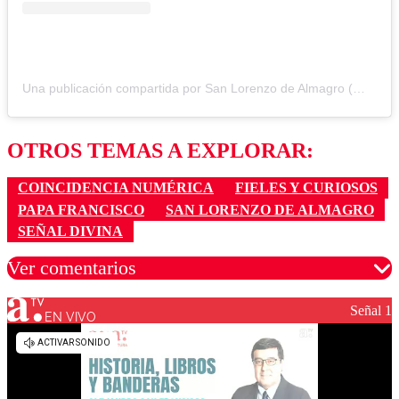
Una publicación compartida por San Lorenzo de Almagro (@sanlorenzo)
OTROS TEMAS A EXPLORAR:
COINCIDENCIA NUMÉRICA
FIELES Y CURIOSOS
PAPA FRANCISCO
SAN LORENZO DE ALMAGRO
SEÑAL DIVINA
Ver comentarios
Señal 1
EN VIVO
Los comentarios son moderados para garantizar un
diálogo respetuoso.
Nombre