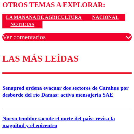
OTROS TEMAS A EXPLORAR:
LA MAÑANA DE AGRICULTURA
NACIONAL
NOTICIAS
Ver comentarios
LAS MÁS LEÍDAS
Los comentarios son moderados para garantizar un
diálogo respetuoso.
Nombre
Senapred ordena evacuar dos sectores de Carahue por
Correo
desborde del río Damas: activa mensajería SAE
Nuevo temblor sacude el norte del país: revisa la
magnitud y el epicentro
Enviar comentario