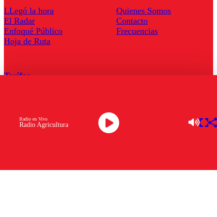
LLegó la hora
Quienes Somos
El Radar
Contacto
Enfoqué Público
Frecuencias
Hoja de Ruta
Tarifas
Comercial
Tarifas Servel Radio
Radio en Vivo
Radio Agricultura
Radio en Vivo
TV en Vivo
Descarga la APP