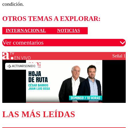
condición.
OTROS TEMAS A EXPLORAR:
INTERNACIONAL
NOTICIAS
Ver comentarios
Señal 1
EN VIVO
Los comentarios son moderados para garantizar un
diálogo respetuoso.
Nombre
Correo
LAS MÁS LEÍDAS