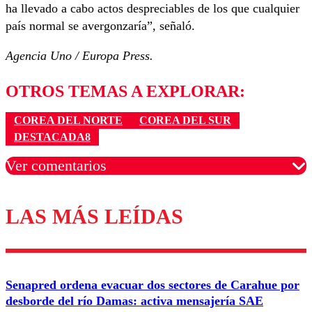
ha llevado a cabo actos despreciables de los que cualquier
país normal se avergonzaría”, señaló.
Agencia Uno / Europa Press.
OTROS TEMAS A EXPLORAR:
COREA DEL NORTE
COREA DEL SUR
DESTACADA8
Ver comentarios
LAS MÁS LEÍDAS
Los comentarios son moderados para garantizar un
diálogo respetuoso.
Nombre
Senapred ordena evacuar dos sectores de Carahue por
Correo
desborde del río Damas: activa mensajería SAE