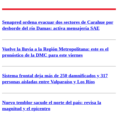
Nombre
Senapred ordena evacuar dos sectores de Carahue por
Correo
desborde del río Damas: activa mensajería SAE
Vuelve la lluvia a la Región Metropolitana: este es el
pronóstico de la DMC para este viernes
Enviar comentario
Sistema frontal deja más de 250 damnificados y 317
personas aisladas entre Valparaíso y Los Ríos
Nuevo temblor sacude el norte del país: revisa la
magnitud y el epicentro