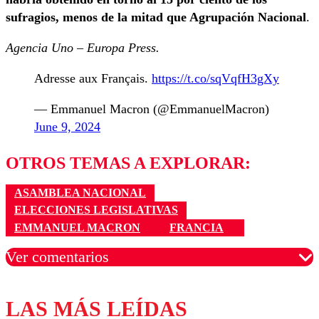
sufragios, menos de la mitad que Agrupación Nacional
.
Agencia Uno – Europa Press.
Adresse aux Français.
https://t.co/sqVqfH3gXy
— Emmanuel Macron (@EmmanuelMacron)
June 9, 2024
OTROS TEMAS A EXPLORAR:
ASAMBLEA NACIONAL
ELECCIONES LEGISLATIVAS
EMMANUEL MACRON
FRANCIA
Ver comentarios
LAS MÁS LEÍDAS
Los comentarios son moderados para garantizar un
diálogo respetuoso.