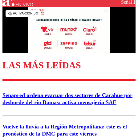
Señal 1
EN VIVO
Los comentarios son moderados para garantizar un
diálogo respetuoso.
Nombre
Correo
LAS MÁS LEÍDAS
Enviar comentario
Senapred ordena evacuar dos sectores de Carahue por
desborde del río Damas: activa mensajería SAE
Vuelve la lluvia a la Región Metropolitana: este es el
pronóstico de la DMC para este viernes