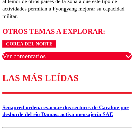
al temor de otros países de la zona a que este tipo de
actividades permitan a Pyongyang mejorar su capacidad
militar.
OTROS TEMAS A EXPLORAR:
COREA DEL NORTE
Ver comentarios
LAS MÁS LEÍDAS
Los comentarios son moderados para garantizar un
diálogo respetuoso.
Nombre
Senapred ordena evacuar dos sectores de Carahue por
Correo
desborde del río Damas: activa mensajería SAE