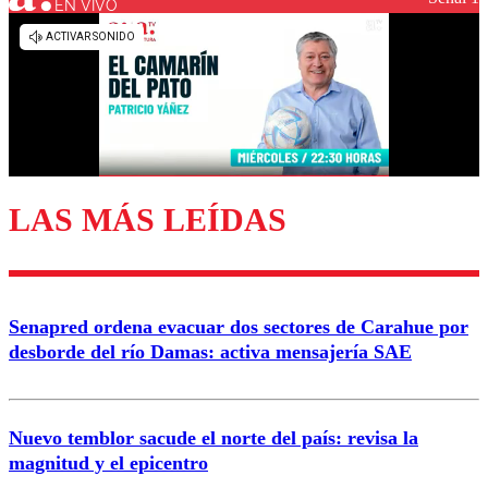
EN VIVO
Los comentarios son moderados para garantizar un
diálogo respetuoso.
Nombre
Correo
LAS MÁS LEÍDAS
Enviar comentario
Senapred ordena evacuar dos sectores de Carahue por
desborde del río Damas: activa mensajería SAE
Nuevo temblor sacude el norte del país: revisa la
magnitud y el epicentro