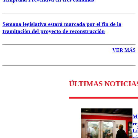
Semana legislativa estará marcada por el fin de la
tramitación del proyecto de reconstrucción
VER MÁS
ÚLTIMAS NOTICIA
Me
re
Lí
ví