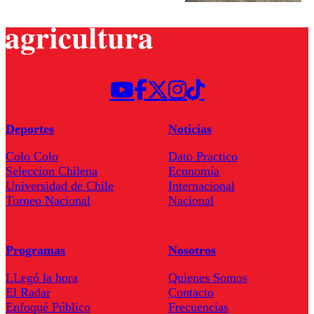
Deportes
Noticias
Colo Colo
Dato Practico
Seleccion Chilena
Economía
Universidad de Chile
Internacional
Torneo Nacional
Nacional
Programas
Nosotros
LLegó la hora
Quienes Somos
El Radar
Contacto
Enfoqué Público
Frecuencias