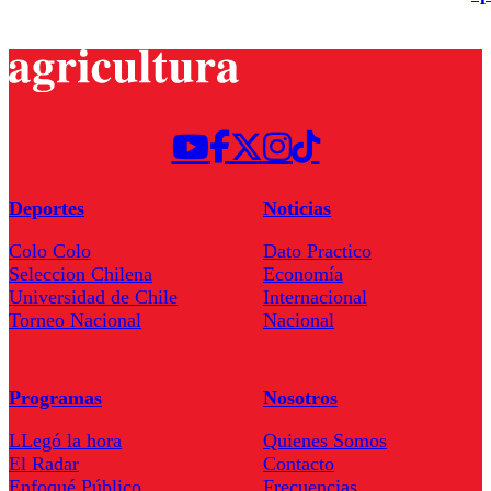
Deportes
Noticias
Colo Colo
Dato Practico
Seleccion Chilena
Economía
Universidad de Chile
Internacional
Torneo Nacional
Nacional
Programas
Nosotros
LLegó la hora
Quienes Somos
El Radar
Contacto
Enfoqué Público
Frecuencias