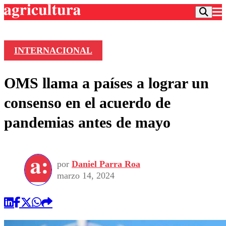
INTERNACIONAL
Podcast
OMS llama a países a lograr un
Frecuencias
Agricultura TV
consenso en el acuerdo de
Deportes
pandemias antes de mayo
Entretención
Colo Colo
Noticias
Motor
Vida Social
Otros Deportes
Dato Practico
Publicaciones en medios
por
Daniel Parra Roa
Seleccion Chilena
Economía
Opinión
marzo 14, 2024
Torneo Internacional
Internacional
Programas
Torneo Nacional
Nacional
Comercial
Universidad Católica
Política
Universidad de Chile
Sustentabilidad