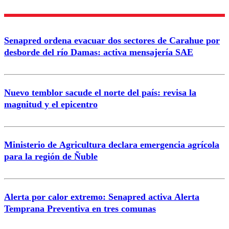
Nombre
Senapred ordena evacuar dos sectores de Carahue por
Correo
desborde del río Damas: activa mensajería SAE
Nuevo temblor sacude el norte del país: revisa la
magnitud y el epicentro
Enviar comentario
Ministerio de Agricultura declara emergencia agrícola
para la región de Ñuble
Alerta por calor extremo: Senapred activa Alerta
Temprana Preventiva en tres comunas