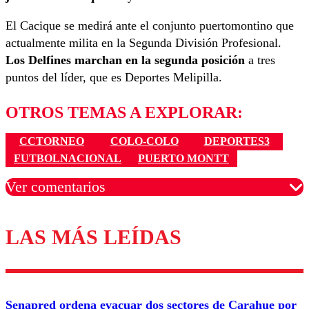
El Cacique se medirá ante el conjunto puertomontino que
actualmente milita en la Segunda División Profesional.
Los Delfines marchan en la segunda posición
a tres
puntos del líder, que es Deportes Melipilla.
OTROS TEMAS A EXPLORAR:
CCTORNEO
COLO-COLO
DEPORTES3
FUTBOLNACIONAL
PUERTO MONTT
Ver comentarios
LAS MÁS LEÍDAS
Los comentarios son moderados para garantizar un
diálogo respetuoso.
Nombre
Senapred ordena evacuar dos sectores de Carahue por
Correo