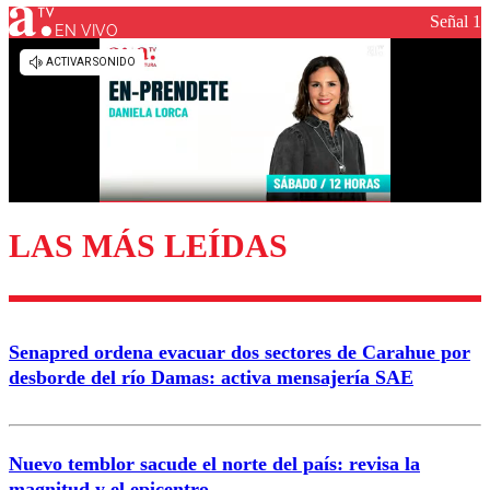
Señal 1
EN VIVO
Los comentarios son moderados para garantizar un
diálogo respetuoso.
Nombre
Correo
LAS MÁS LEÍDAS
Enviar comentario
Senapred ordena evacuar dos sectores de Carahue por
desborde del río Damas: activa mensajería SAE
Nuevo temblor sacude el norte del país: revisa la
magnitud y el epicentro