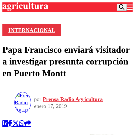
INTERNACIONAL
Podcast
Papa Francisco enviará visitador
Frecuencias
Agricultura TV
a investigar presunta corrupción
Deportes
en Puerto Montt
Entretención
Colo Colo
Noticias
Motor
Vida Social
Otros Deportes
Dato Practico
Publicaciones en medios
por
Prensa Radio Agricultura
Seleccion Chilena
Economía
Opinión
enero 17, 2019
Torneo Internacional
Internacional
Programas
Torneo Nacional
Nacional
Comercial
Universidad Católica
Política
Universidad de Chile
Sustentabilidad