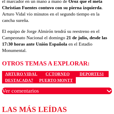
el marcador en un mano a mano de
Oroz que el meta
Christian Fuentes contuvo con su pierna izquierda
.
Arturo Vidal vio minutos en el segundo tiempo en la
cancha sureña.
El equipo de Jorge Almirón tendrá su reestreno en el
Campeonato Nacional el domingo
21 de julio, desde las
17:30 horas ante Unión Española
en el Estadio
Monumental.
OTROS TEMAS A EXPLORAR:
ARTURO VIDAL
CCTORNEO
DEPORTES1
DESTACADA7
PUERTO MONTT
Ver comentarios
LAS MÁS LEÍDAS
Los comentarios son moderados para garantizar un
diálogo respetuoso.