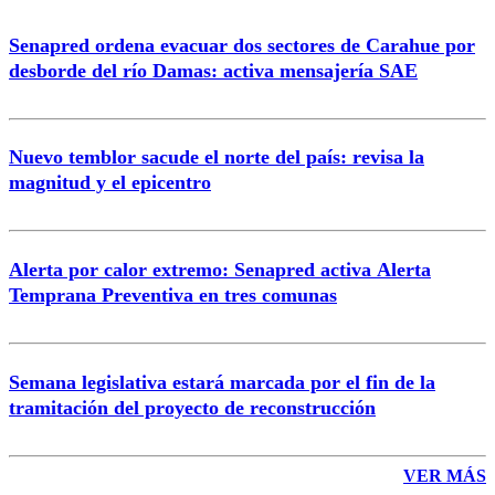
Senapred ordena evacuar dos sectores de Carahue por
Correo
desborde del río Damas: activa mensajería SAE
Nuevo temblor sacude el norte del país: revisa la
magnitud y el epicentro
Enviar comentario
Alerta por calor extremo: Senapred activa Alerta
Temprana Preventiva en tres comunas
Semana legislativa estará marcada por el fin de la
tramitación del proyecto de reconstrucción
VER MÁS