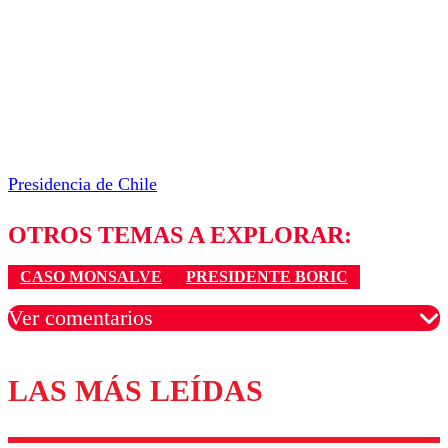
Presidencia de Chile
OTROS TEMAS A EXPLORAR:
CASO MONSALVE
PRESIDENTE BORIC
Ver comentarios
LAS MÁS LEÍDAS
Los comentarios son moderados para garantizar un
diálogo respetuoso.
Nombre