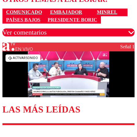
COMUNICADO
EMBAJADOR
MINREL
PAÍSES BAJOS
PRESIDENTE BORIC
Ver comentarios
Señal 1
EN VIVO
Los comentarios son moderados para garantizar un
diálogo respetuoso.
Nombre
Correo
LAS MÁS LEÍDAS
Enviar comentario