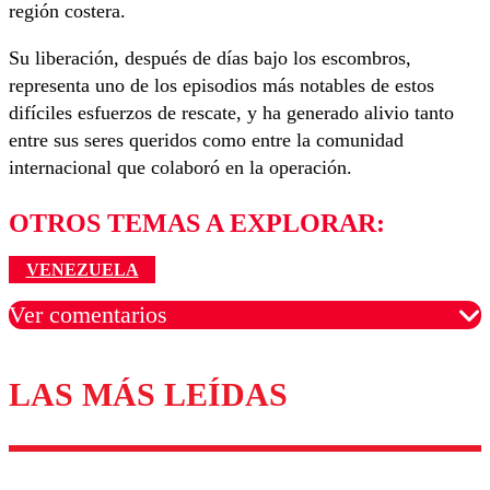
región costera.
Su liberación, después de días bajo los escombros,
representa uno de los episodios más notables de estos
difíciles esfuerzos de rescate, y ha generado alivio tanto
entre sus seres queridos como entre la comunidad
internacional que colaboró en la operación.
OTROS TEMAS A EXPLORAR:
VENEZUELA
Ver comentarios
LAS MÁS LEÍDAS
Los comentarios son moderados para garantizar un
diálogo respetuoso.
Nombre