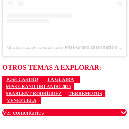
Una publicación compartida de 𝗠𝗶𝘀𝘀 𝗚𝗿𝗮𝗻𝗱 𝗜𝗻𝘁𝗲𝗿𝗻𝗮𝘁𝗶𝗼𝗻𝗮𝗹 (@missgrandinternational)
OTROS TEMAS A EXPLORAR:
JOSÉ CASTRO
LA GUAIRA
MISS GRAND ORLANDO 2025
SKARLENT RODRÍGUEZ
TERREMOTOS
VENEZUELA
Ver comentarios