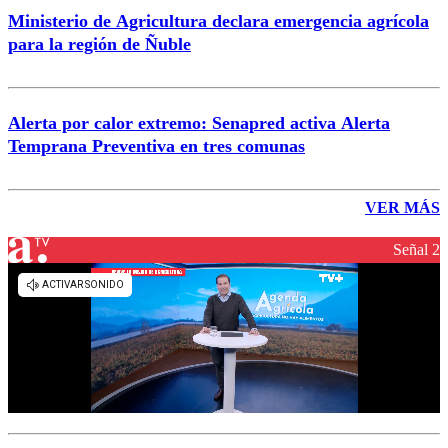
Ministerio de Agricultura declara emergencia agrícola
para la región de Ñuble
Alerta por calor extremo: Senapred activa Alerta
Temprana Preventiva en tres comunas
VER MÁS
Señal 2