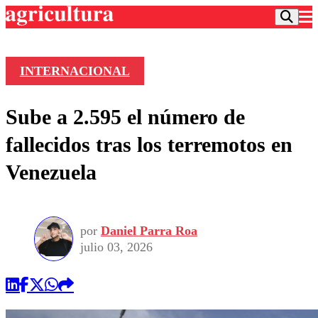
INTERNACIONAL
Podcast
Sube a 2.595 el número de
Frecuencias
Agricultura TV
fallecidos tras los terremotos en
Deportes
Venezuela
Entretención
Colo Colo
Noticias
Motor
Vida Social
Otros Deportes
Dato Practico
Publicaciones en medios
por
Daniel Parra Roa
Seleccion Chilena
Economía
Opinión
julio 03, 2026
Torneo Internacional
Internacional
Programas
Torneo Nacional
Nacional
Comercial
Universidad Católica
Política
Universidad de Chile
Sustentabilidad