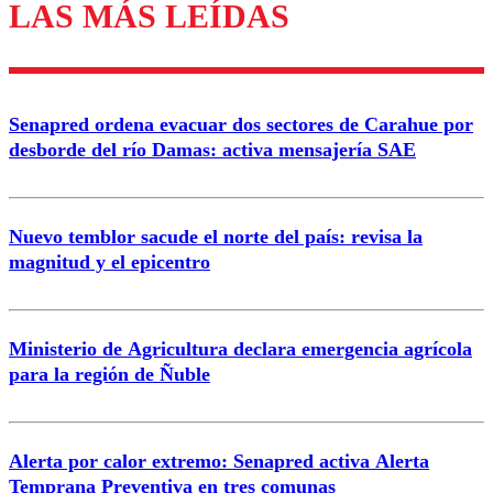
LAS MÁS LEÍDAS
Los comentarios son moderados para garantizar un
diálogo respetuoso.
Nombre
Senapred ordena evacuar dos sectores de Carahue por
Correo
desborde del río Damas: activa mensajería SAE
Nuevo temblor sacude el norte del país: revisa la
magnitud y el epicentro
Enviar comentario
Ministerio de Agricultura declara emergencia agrícola
para la región de Ñuble
Alerta por calor extremo: Senapred activa Alerta
Temprana Preventiva en tres comunas