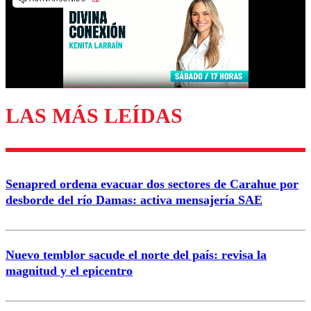
diálogo respetuoso.
Nombre
Correo
LAS MÁS LEÍDAS
Enviar comentario
Senapred ordena evacuar dos sectores de Carahue por
desborde del río Damas: activa mensajería SAE
Nuevo temblor sacude el norte del país: revisa la
magnitud y el epicentro