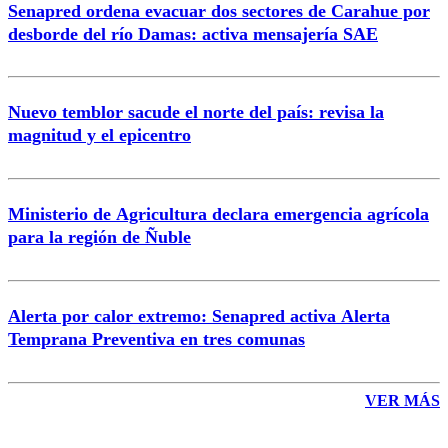
Senapred ordena evacuar dos sectores de Carahue por
Correo
desborde del río Damas: activa mensajería SAE
Nuevo temblor sacude el norte del país: revisa la
magnitud y el epicentro
Enviar comentario
Ministerio de Agricultura declara emergencia agrícola
para la región de Ñuble
Alerta por calor extremo: Senapred activa Alerta
Temprana Preventiva en tres comunas
VER MÁS