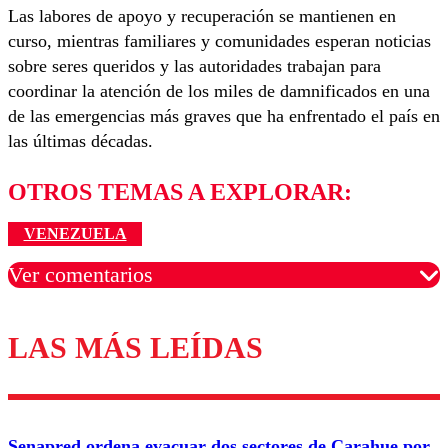
Las labores de apoyo y recuperación se mantienen en
curso, mientras familiares y comunidades esperan noticias
sobre seres queridos y las autoridades trabajan para
coordinar la atención de los miles de damnificados en una
de las emergencias más graves que ha enfrentado el país en
las últimas décadas.
OTROS TEMAS A EXPLORAR:
VENEZUELA
Ver comentarios
LAS MÁS LEÍDAS
Los comentarios son moderados para garantizar un
diálogo respetuoso.
Nombre
Senapred ordena evacuar dos sectores de Carahue por