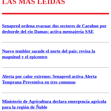
LAS MÁS LEÍDAS
diálogo respetuoso.
Nombre
Senapred ordena evacuar dos sectores de Carahue por
Correo
desborde del río Damas: activa mensajería SAE
Nuevo temblor sacude el norte del país: revisa la
magnitud y el epicentro
Enviar comentario
Alerta por calor extremo: Senapred activa Alerta
Temprana Preventiva en tres comunas
Ministerio de Agricultura declara emergencia agrícola
para la región de Ñuble