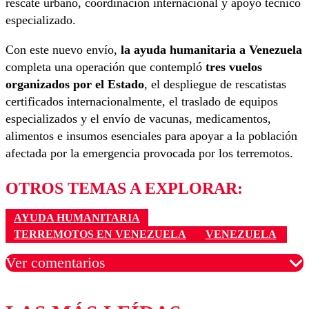
rescate urbano, coordinación internacional y apoyo técnico
especializado.
Con este nuevo envío,
la ayuda humanitaria a Venezuela
completa una operación que contempló
tres vuelos
organizados por el Estado
, el despliegue de rescatistas
certificados internacionalmente, el traslado de equipos
especializados y el envío de vacunas, medicamentos,
alimentos e insumos esenciales para apoyar a la población
afectada por la emergencia provocada por los terremotos.
OTROS TEMAS A EXPLORAR:
AYUDA HUMANITARIA
TERREMOTOS EN VENEZUELA
VENEZUELA
Ver comentarios
Los comentarios son moderados para garantizar un