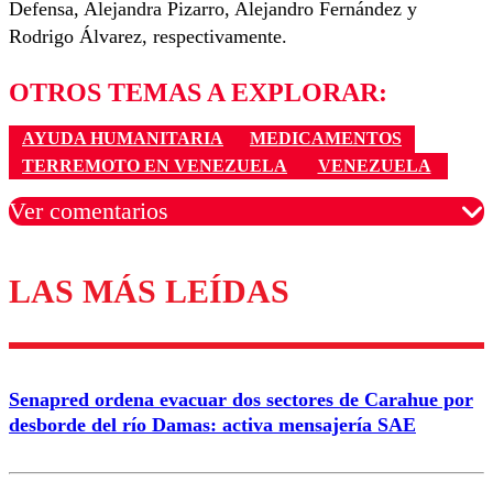
Defensa, Alejandra Pizarro, Alejandro Fernández y
Rodrigo Álvarez, respectivamente.
OTROS TEMAS A EXPLORAR:
AYUDA HUMANITARIA
MEDICAMENTOS
TERREMOTO EN VENEZUELA
VENEZUELA
Ver comentarios
LAS MÁS LEÍDAS
Los comentarios son moderados para garantizar un
diálogo respetuoso.
Nombre
Senapred ordena evacuar dos sectores de Carahue por
Correo
desborde del río Damas: activa mensajería SAE