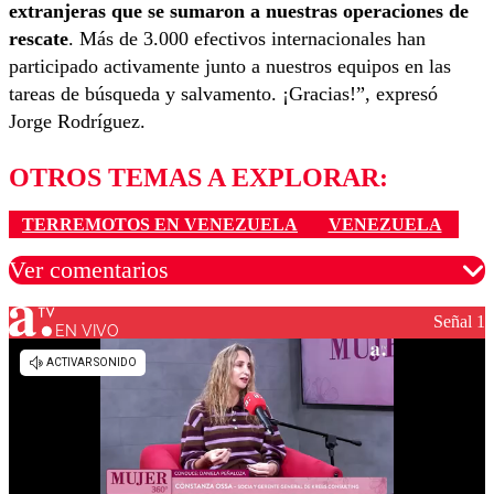
extranjeras que se sumaron a nuestras operaciones de
rescate
. Más de 3.000 efectivos internacionales han
participado activamente junto a nuestros equipos en las
tareas de búsqueda y salvamento. ¡Gracias!”, expresó
Jorge Rodríguez.
OTROS TEMAS A EXPLORAR:
TERREMOTOS EN VENEZUELA
VENEZUELA
Ver comentarios
Señal 1
EN VIVO
Los comentarios son moderados para garantizar un
diálogo respetuoso.
Nombre
Correo