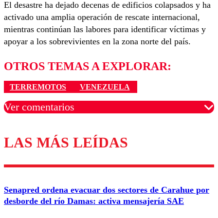
El desastre ha dejado decenas de edificios colapsados y ha
activado una amplia operación de rescate internacional,
mientras continúan las labores para identificar víctimas y
apoyar a los sobrevivientes en la zona norte del país.
OTROS TEMAS A EXPLORAR:
TERREMOTOS
VENEZUELA
Ver comentarios
LAS MÁS LEÍDAS
Los comentarios son moderados para garantizar un
diálogo respetuoso.
Nombre
Senapred ordena evacuar dos sectores de Carahue por
Correo
desborde del río Damas: activa mensajería SAE