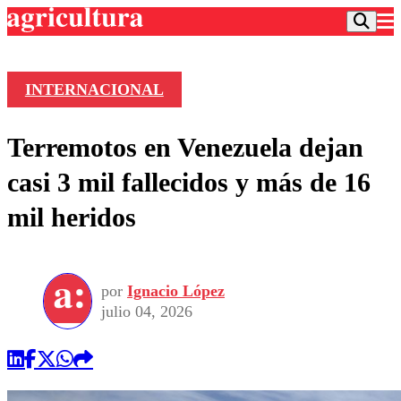
INTERNACIONAL
Podcast
Terremotos en Venezuela dejan
Frecuencias
Agricultura TV
casi 3 mil fallecidos y más de 16
Deportes
mil heridos
Entretención
Colo Colo
Noticias
Motor
Vida Social
Otros Deportes
Dato Practico
Publicaciones en medios
por
Ignacio López
Seleccion Chilena
Economía
Opinión
julio 04, 2026
Torneo Internacional
Internacional
Programas
Torneo Nacional
Nacional
Comercial
Universidad Católica
Política
Universidad de Chile
Sustentabilidad