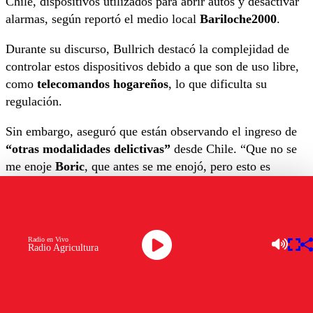
Chile, dispositivos utilizados para abrir autos y desactivar
alarmas, según reportó el medio local
Bariloche2000
.
Durante su discurso, Bullrich destacó la complejidad de
controlar estos dispositivos debido a que son de uso libre,
como
telecomandos hogareños
, lo que dificulta su
regulación.
Sin embargo, aseguró que están observando el ingreso de
“otras modalidades delictivas”
desde Chile. “Que no se
me enoje
Boric
, que antes se me enojó, pero esto es
cierto”, declaró Bullrich, haciendo referencia a un episodio
anterior de tensiones con el
presidente chileno
.
Precedentes de tensiones entre Argentina
Radio en Vivo
Radio Agricultura
y Chile
Las declaraciones de Bullrich se producen meses después
de una controversia en
abril
de este año, cuando la