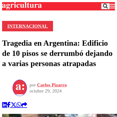
INTERNACIONAL
Podcast
Tragedia en Argentina: Edificio
Frecuencias
Agricultura TV
de 10 pisos se derrumbó dejando
Deportes
a varias personas atrapadas
Entretención
Colo Colo
Noticias
Motor
Vida Social
Otros Deportes
Dato Practico
Publicaciones en medios
por
Carlos Pizarro
Seleccion Chilena
Economía
Opinión
octubre 29, 2024
Torneo Internacional
Internacional
Programas
Torneo Nacional
Nacional
Comercial
Universidad Católica
Política
Universidad de Chile
Sustentabilidad