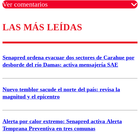
Ver comentarios
LAS MÁS LEÍDAS
Los comentarios son moderados para garantizar un
diálogo respetuoso.
Nombre
Senapred ordena evacuar dos sectores de Carahue por
Correo
desborde del río Damas: activa mensajería SAE
Nuevo temblor sacude el norte del país: revisa la
magnitud y el epicentro
Enviar comentario
Alerta por calor extremo: Senapred activa Alerta
Temprana Preventiva en tres comunas