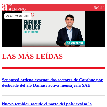
Señal 1
EN VIVO
Los comentarios son moderados para garantizar un
diálogo respetuoso.
Nombre
Correo
LAS MÁS LEÍDAS
Enviar comentario
Senapred ordena evacuar dos sectores de Carahue por
desborde del río Damas: activa mensajería SAE
Nuevo temblor sacude el norte del país: revisa la