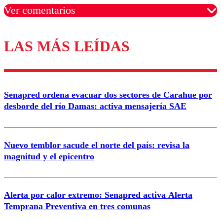
Ver comentarios
LAS MÁS LEÍDAS
Los comentarios son moderados para garantizar un
diálogo respetuoso.
Nombre
Senapred ordena evacuar dos sectores de Carahue por
Correo
desborde del río Damas: activa mensajería SAE
Nuevo temblor sacude el norte del país: revisa la
magnitud y el epicentro
Enviar comentario
Alerta por calor extremo: Senapred activa Alerta
Temprana Preventiva en tres comunas