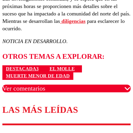
próximas horas se proporcionen más detalles sobre el
suceso que ha impactado a la comunidad del norte del país.
Mientras se desarrollan las
diligencias
para esclarecer lo
ocurrido.
NOTICIA EN DESARROLLO
.
OTROS TEMAS A EXPLORAR:
DESTACADA3
EL MOLLE
MUERTE MENOR DE EDAD
Ver comentarios
LAS MÁS LEÍDAS
Los comentarios son moderados para garantizar un
diálogo respetuoso.
Nombre