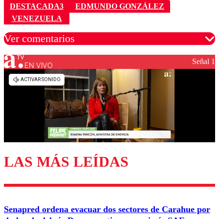
DESTACADA3
EDMUNDO GONZÁLEZ
VENEZUELA
Ver comentarios
Señal 1
EN VIVO
Los comentarios son moderados para garantizar un
diálogo respetuoso.
Nombre
Correo
LAS MÁS LEÍDAS
Enviar comentario
Senapred ordena evacuar dos sectores de Carahue por