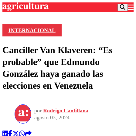
INTERNACIONAL
Podcast
Canciller Van Klaveren: “Es
Frecuencias
Agricultura TV
probable” que Edmundo
Deportes
González haya ganado las
Entretención
Colo Colo
Noticias
elecciones en Venezuela
Motor
Vida Social
Otros Deportes
Dato Practico
Publicaciones en medios
Seleccion Chilena
Economía
Opinión
Torneo Internacional
Internacional
por
Rodrigo Cantillana
Programas
Torneo Nacional
Nacional
agosto 03, 2024
Comercial
Universidad Católica
Política
Universidad de Chile
Sustentabilidad