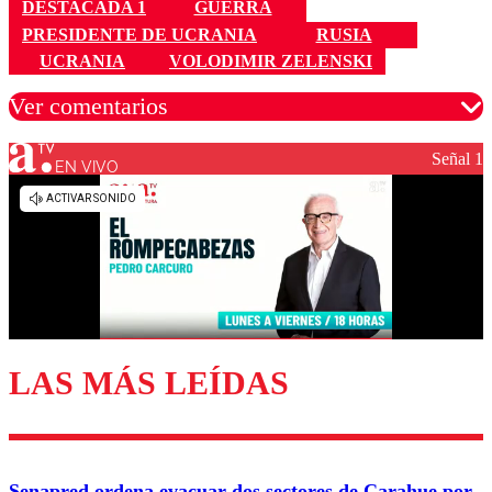
DESTACADA 1
GUERRA
PRESIDENTE DE UCRANIA
RUSIA
UCRANIA
VOLODIMIR ZELENSKI
Ver comentarios
Señal 1
EN VIVO
Los comentarios son moderados para garantizar un
diálogo respetuoso.
Nombre
Correo
LAS MÁS LEÍDAS
Enviar comentario
Senapred ordena evacuar dos sectores de Carahue por