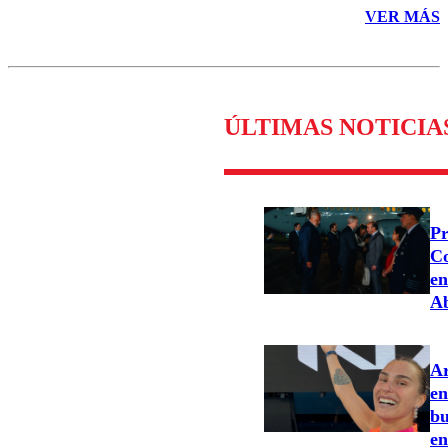
VER MÁS
ÚLTIMAS NOTICIA
Pr
Co
en
Ab
Ar
en
bu
en