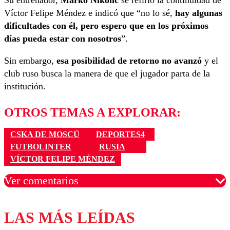
Su entrenador,
Marko Nikolic
se refirió la continuidad de
Víctor Felipe Méndez e indicó que “no lo sé,
hay algunas
dificultades con él, pero espero que en los próximos
días pueda estar con nosotros
”.
Sin embargo,
esa posibilidad de retorno no avanzó
y el
club ruso busca la manera de que el jugador parta de la
institución.
OTROS TEMAS A EXPLORAR:
CSKA DE MOSCÚ
DEPORTES4
FUTBOLINTER
RUSIA
VÍCTOR FELIPE MÉNDEZ
Ver comentarios
LAS MÁS LEÍDAS
Los comentarios son moderados para garantizar un
diálogo respetuoso.