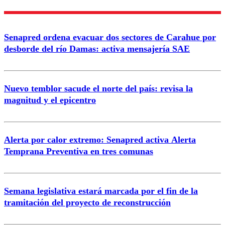
Nombre
Senapred ordena evacuar dos sectores de Carahue por
Correo
desborde del río Damas: activa mensajería SAE
Nuevo temblor sacude el norte del país: revisa la
magnitud y el epicentro
Enviar comentario
Alerta por calor extremo: Senapred activa Alerta
Temprana Preventiva en tres comunas
Semana legislativa estará marcada por el fin de la
tramitación del proyecto de reconstrucción