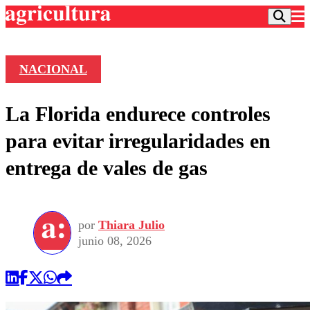
NACIONAL
Podcast
La Florida endurece controles
Frecuencias
Agricultura TV
para evitar irregularidades en
Deportes
entrega de vales de gas
Entretención
Colo Colo
Noticias
Motor
Vida Social
Otros Deportes
Dato Practico
Publicaciones en medios
por
Thiara Julio
Seleccion Chilena
Economía
Opinión
junio 08, 2026
Torneo Internacional
Internacional
Programas
Torneo Nacional
Nacional
Comercial
Universidad Católica
Política
Universidad de Chile
Sustentabilidad