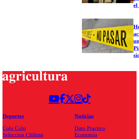
el
Ho
ac
un
Pi
si
Deportes
Noticias
Colo Colo
Dato Practico
Seleccion Chilena
Economía