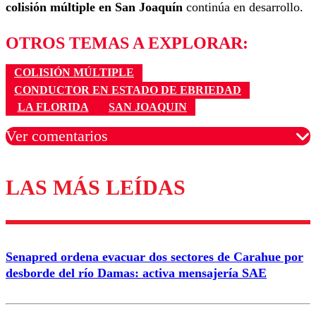
colisión múltiple en San Joaquín
continúa en desarrollo.
OTROS TEMAS A EXPLORAR:
COLISIÓN MÚLTIPLE
CONDUCTOR EN ESTADO DE EBRIEDAD
LA FLORIDA
SAN JOAQUIN
Ver comentarios
LAS MÁS LEÍDAS
Los comentarios son moderados para garantizar un
diálogo respetuoso.
Nombre
Senapred ordena evacuar dos sectores de Carahue por
Correo
desborde del río Damas: activa mensajería SAE