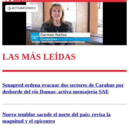
EN VIVO
Los comentarios son moderados para garantizar un
diálogo respetuoso.
Nombre
Correo
LAS MÁS LEÍDAS
Enviar comentario
Senapred ordena evacuar dos sectores de Carahue por
desborde del río Damas: activa mensajería SAE
Nuevo temblor sacude el norte del país: revisa la
magnitud y el epicentro