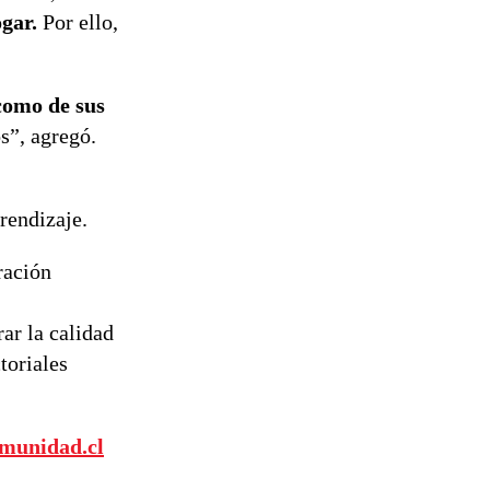
ogar.
Por ello,
como de sus
s”, agregó.
prendizaje.
ración
ar la calidad
toriales
munidad.cl