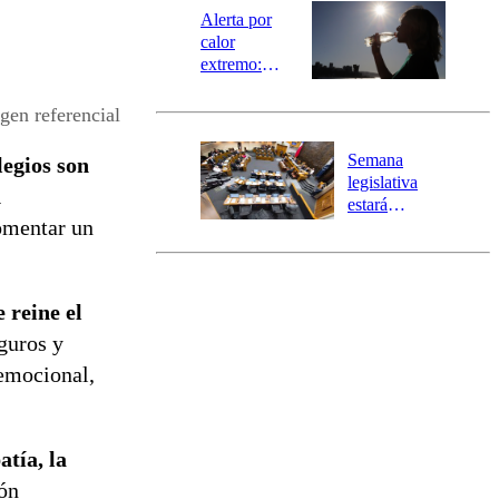
epicentro
Alerta por
calor
extremo:
Senapred
activa Alerta
gen referencial
Temprana
Preventiva en
Semana
legios son
tres comunas
legislativa
n
estará
omentar un
marcada por
el fin de la
tramitación
del proyecto
 reine el
de
reconstrucción
guros y
 emocional,
atía, la
ón