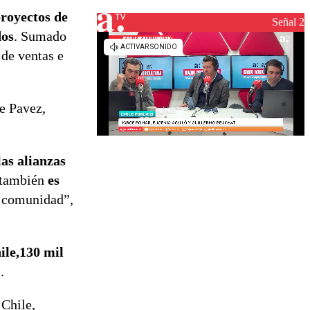
de
proyectos de
reconstrucción
Señal 2
dos
. Sumado
 de ventas e
e Pavez,
as alianzas
 también
es
s comunidad”,
ile,130 mil
.
 Chile,