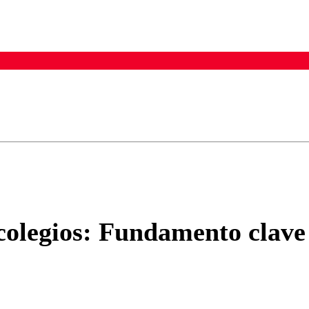
ados para garantizar un diálogo respetuoso.
Correo
Enviar c
colegios: Fundamento clave