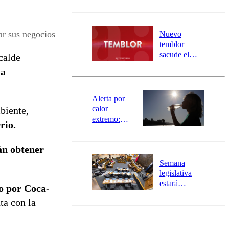
sectores de
Carahue por
desborde del
río Damas:
r sus negocios
Nuevo
activa
temblor
mensajería
sacude el
calde
SAE
norte del país:
ma
revisa la
magnitud y el
epicentro
Alerta por
calor
biente,
extremo:
rio.
Senapred
activa Alerta
án obtener
Temprana
Preventiva en
Semana
tres comunas
legislativa
estará
o por Coca-
marcada por
a con la
el fin de la
tramitación
del proyecto