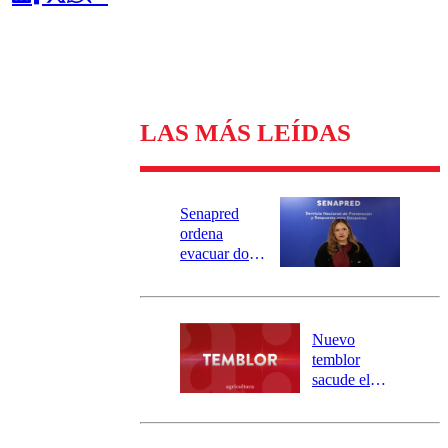
LAS MÁS LEÍDAS
Senapred
ordena
evacuar dos
sectores de
Carahue por
desborde del
río Damas:
Nuevo
activa
temblor
mensajería
sacude el
SAE
norte del país:
revisa la
magnitud y el