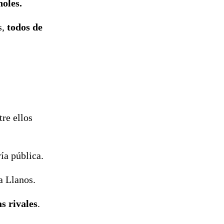
holes.
s,
todos de
tre ellos
ía pública.
a Llanos.
s rivales
.