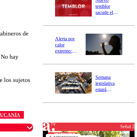
Nuevo
activa
temblor
mensajería
sacude el
SAE
norte del país:
revisa la
magnitud y el
rabineros de
epicentro
Alerta por
calor
extremo:
. No hay
Senapred
activa Alerta
Temprana
Preventiva en
Semana
e los sujetos
tres comunas
legislativa
estará
marcada por
el fin de la
tramitación
del proyecto
AUCANÍA
de
reconstrucción
Señal 2