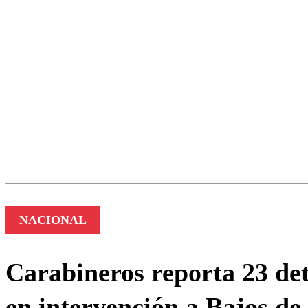
Los comentarios son moder
Nombre
NACIONAL
Carabineros reporta 23 det
en intervención a Bajos d