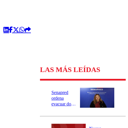
LAS MÁS LEÍDAS
Senapred
ordena
evacuar dos
sectores de
Carahue por
desborde del
río Damas: