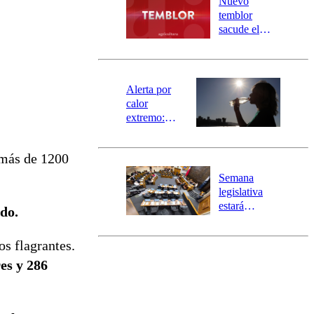
Nuevo
activa
temblor
mensajería
sacude el
SAE
norte del país:
revisa la
magnitud y el
epicentro
Alerta por
calor
extremo:
Senapred
activa Alerta
 más de 1200
Temprana
Preventiva en
Semana
tres comunas
legislativa
estará
ado.
marcada por
el fin de la
os flagrantes.
tramitación
del proyecto
es y 286
de
reconstrucción