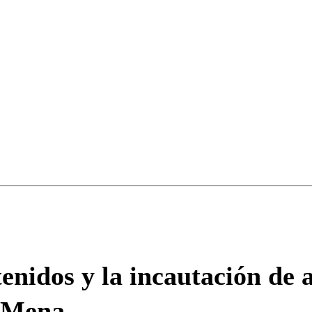
ados para garantizar un diálogo respetuoso.
Correo
Enviar c
enidos y la incautación de 
e Mena