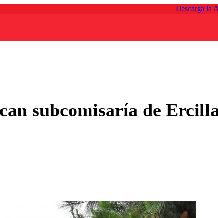
Descarga la 
acan subcomisaría de Ercill