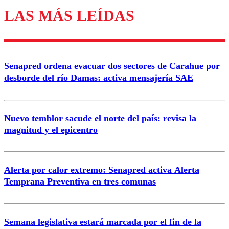
LAS MÁS LEÍDAS
Los comentarios son moderados para garantizar un
diálogo respetuoso.
Nombre
Senapred ordena evacuar dos sectores de Carahue por
Correo
desborde del río Damas: activa mensajería SAE
Nuevo temblor sacude el norte del país: revisa la
magnitud y el epicentro
Enviar comentario
Alerta por calor extremo: Senapred activa Alerta
Temprana Preventiva en tres comunas
Semana legislativa estará marcada por el fin de la