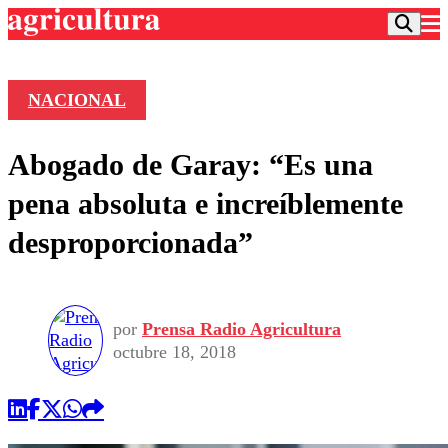
NACIONAL
Podcast
Abogado de Garay: “Es una
Frecuencias
Agricultura TV
pena absoluta e increíblemente
Deportes
desproporcionada”
Entretención
Colo Colo
Noticias
Motor
Vida Social
Otros Deportes
Dato Practico
Publicaciones en medios
por
Prensa Radio Agricultura
Seleccion Chilena
Economía
Opinión
octubre 18, 2018
Torneo Internacional
Internacional
Programas
Torneo Nacional
Nacional
Comercial
Universidad Católica
Política
Universidad de Chile
Sustentabilidad