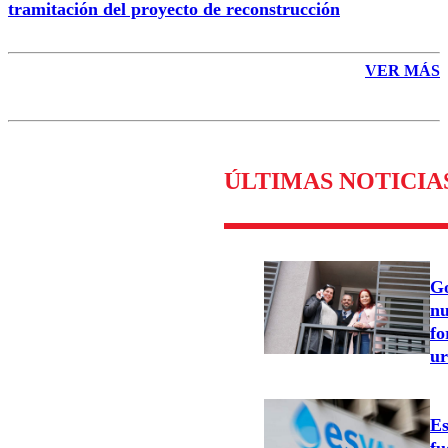
tramitación del proyecto de reconstrucción
VER MÁS
ÚLTIMAS NOTICIA
Go
nu
fo
ur
Es
fu