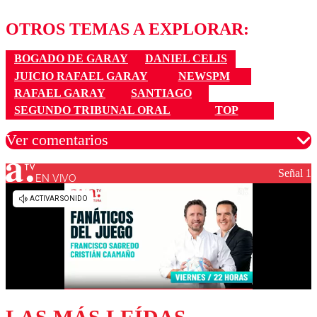
OTROS TEMAS A EXPLORAR:
BOGADO DE GARAY
DANIEL CELIS
JUICIO RAFAEL GARAY
NEWSPM
RAFAEL GARAY
SANTIAGO
SEGUNDO TRIBUNAL ORAL
TOP
Ver comentarios
Señal 1
EN VIVO
Los comentarios son moderados para garantizar un
diálogo respetuoso.
Nombre
Correo