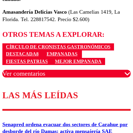
Amasandería Delicias Vasco
(Las Camelias 1419, La
Florida. Tel. 228817542. Precio $2.600)
OTROS TEMAS A EXPLORAR:
CÍRCULO DE CRONISTAS GASTRONÓMICOS
DESTACADA8
EMPANADAS
FIESTAS PATRIAS
MEJOR EMPANADA
Ver comentarios
LAS MÁS LEÍDAS
Los comentarios son moderados para garantizar un
diálogo respetuoso.
Nombre
Senapred ordena evacuar dos sectores de Carahue por
Correo
desborde del río Damas: activa mensajería SAE