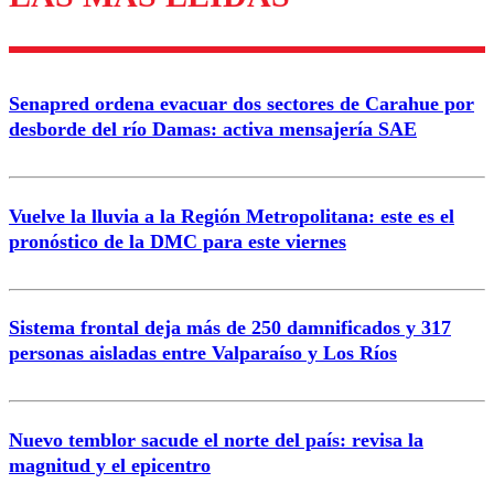
Enviar comentario
Senapred ordena evacuar dos sectores de Carahue por
desborde del río Damas: activa mensajería SAE
Vuelve la lluvia a la Región Metropolitana: este es el
pronóstico de la DMC para este viernes
Sistema frontal deja más de 250 damnificados y 317
personas aisladas entre Valparaíso y Los Ríos
Nuevo temblor sacude el norte del país: revisa la
magnitud y el epicentro