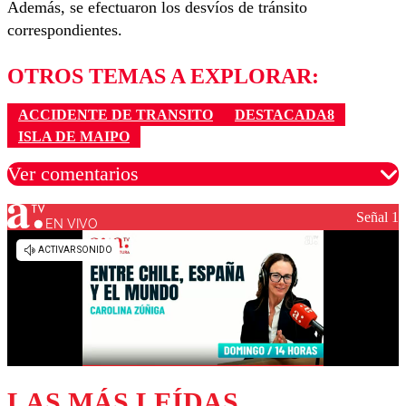
Además, se efectuaron los desvíos de tránsito
correspondientes.
OTROS TEMAS A EXPLORAR:
ACCIDENTE DE TRANSITO
DESTACADA8
ISLA DE MAIPO
Ver comentarios
Señal 1
EN VIVO
Los comentarios son moderados para garantizar un
diálogo respetuoso.
Nombre
Correo
LAS MÁS LEÍDAS