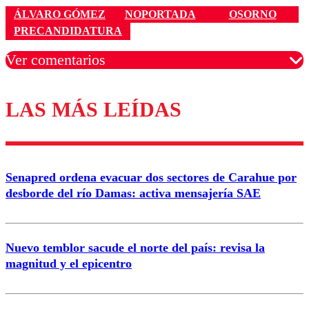
ÁLVARO GÓMEZ
NOPORTADA
OSORNO
PRECANDIDATURA
Ver comentarios
LAS MÁS LEÍDAS
Los comentarios son moderados para garantizar un
diálogo respetuoso.
Nombre
Senapred ordena evacuar dos sectores de Carahue por
Correo
desborde del río Damas: activa mensajería SAE
Nuevo temblor sacude el norte del país: revisa la
magnitud y el epicentro
Enviar comentario