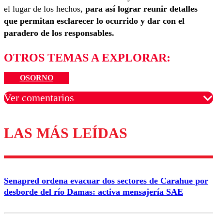
el lugar de los hechos,
para así lograr reunir detalles
que permitan esclarecer lo ocurrido y dar con el
paradero de los responsables.
OTROS TEMAS A EXPLORAR:
OSORNO
Ver comentarios
LAS MÁS LEÍDAS
Los comentarios son moderados para garantizar un
diálogo respetuoso.
Nombre
Senapred ordena evacuar dos sectores de Carahue por
Correo
desborde del río Damas: activa mensajería SAE