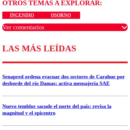
OTROS TEMAS A EXPLORAR:
INCENDIO
OSORNO
Ver comentarios
LAS MÁS LEÍDAS
Los comentarios son moderados para garantizar un
diálogo respetuoso.
Nombre
Senapred ordena evacuar dos sectores de Carahue por
Correo
desborde del río Damas: activa mensajería SAE
Nuevo temblor sacude el norte del país: revisa la
magnitud y el epicentro
Enviar comentario