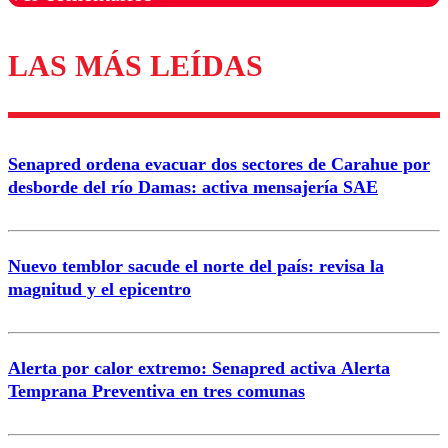
LAS MÁS LEÍDAS
Los comentarios son moderados para garantizar un
diálogo respetuoso.
Nombre
Senapred ordena evacuar dos sectores de Carahue por
Correo
desborde del río Damas: activa mensajería SAE
Nuevo temblor sacude el norte del país: revisa la
magnitud y el epicentro
Enviar comentario
Alerta por calor extremo: Senapred activa Alerta
Temprana Preventiva en tres comunas