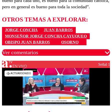
bueno para cada uno, es bueno para la comunidad católica,
pero en general es bueno para toda la sociedad”.
OTROS TEMAS A EXPLORAR:
JORGE CONCHA
JUAN BARROS
MONSEÑOR JORGE CONCHA CAYUQUEO
OBISPO JUAN BARROS
OSORNO
Ver comentarios
Señal 1
EN VIVO
Los comentarios son moderados para garantizar un
diálogo respetuoso.
Nombre
Correo