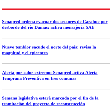
Nombre
Senapred ordena evacuar dos sectores de Carahue por
Correo
desborde del río Damas: activa mensajería SAE
Nuevo temblor sacude el norte del país: revisa la
magnitud y el epicentro
Enviar comentario
Alerta por calor extremo: Senapred activa Alerta
Temprana Preventiva en tres comunas
Semana legislativa estará marcada por el fin de la
tramitación del proyecto de reconstrucción