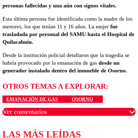
personas fallecidas y una aún con signos vitales.
Esta última persona fue identificada como la madre de los
menores, los que tenían 11 y 16 años. La mujer
fue
trasladada por personal del SAMU hasta el Hospital de
Quilacahuín.
Desde la institución policial detallaron que la tragedia se
habría provocado por la emanación de gas
desde un
generador instalado dentro del inmueble de Osorno.
OTROS TEMAS A EXPLORAR:
EMANACIÓN DE GAS
OSORNO
Ver comentarios
LAS MÁS LEÍDAS
Los comentarios son moderados para garantizar un
diálogo respetuoso.