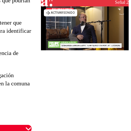
s que podrían
reconstrucción
Señal 2
tener que
ra identificar
encia de
gación
 en la comuna