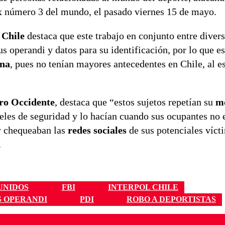
 número 3 del mundo, el pasado viernes 15 de mayo.
 Chile
destaca que este trabajo en conjunto entre divers
s operandi y datos para su identificación, por lo que e
ina
, pues no tenían mayores antecedentes en Chile, al es
ro Occidente
, destaca que “estos sujetos repetían su
m
eles de seguridad y lo hacían cuando sus ocupantes no 
 y chequeaban las
redes sociales
de sus potenciales víct
.
UNIDOS
FBI
INTERPOL CHILE
 OPERANDI
PDI
ROBO A DEPORTISTAS