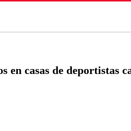
ados para garantizar un diálogo respetuoso.
Correo
Enviar c
os en casas de deportistas c