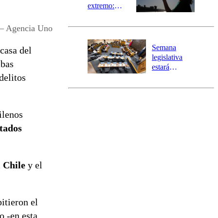
extremo:
Senapred
activa Alerta
– Agencia Uno
Temprana
Preventiva en
Semana
 casa del
tres comunas
legislativa
mbas
estará
delitos
marcada por
el fin de la
tramitación
del proyecto
ilenos
de
reconstrucción
tados
 Chile
y el
itieron el
o -en esta