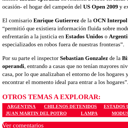
ocasión- el hogar del campeón del
US Open 2009
y ex
El comisario
Enrique Gutierrez
de la
OCN Interpol
“permitió que existiera información fluida sobre modu
enfrentarán a la justicia en
Estados Unidos
o
Argent
especializados en robos fuera de nuestras fronteras”.
Por su parte el inspector
Sebastian Gonzalez
de la
Bi
operandi
, entrando a casas que no tenían mayores niv
casa, por lo que analizaban el entorno de los hogares
encontrar el momento ideal para entrar a los hogares”
OTROS TEMAS A EXPLORAR:
ARGENTINA
CHILENOS DETENIDOS
ESTADOS 
JUAN MARTIN DEL POTRO
LAMPA
MODUS
Ver comentarios