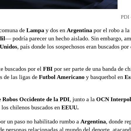
PDI 
a comuna de
Lampa
y dos en
Argentina
por el robo a la
il
— podría parecer un hecho aislado. Sin embargo, a
 Unidos
, país donde los sospechosos eran buscados por 
te buscados por el
FBI
por ser parte de una banda de ch
s de las ligas de
Futbol Americano
y basquetbol en
Es
e Robos Occidente de la PDI
, junto a la
OCN Interpol
 los chilenos buscados en
EEUU.
 por un paso no habilitado rumbo a
Argentina
, donde rep
de personas relacionadas al mundo del deporte, atacand