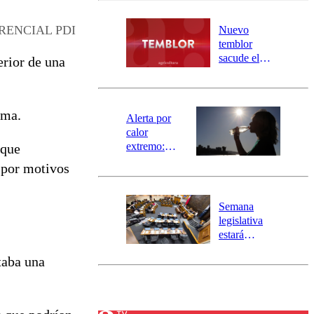
desborde del
río Damas:
RENCIAL PDI
Nuevo
activa
temblor
mensajería
sacude el
erior de una
SAE
norte del país:
revisa la
magnitud y el
ima.
epicentro
Alerta por
calor
extremo:
 que
Senapred
 por motivos
activa Alerta
Temprana
Preventiva en
Semana
tres comunas
legislativa
estará
marcada por
taba una
el fin de la
tramitación
del proyecto
de