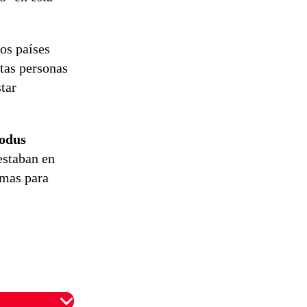
os países
stas personas
tar
odus
estaban en
imas para