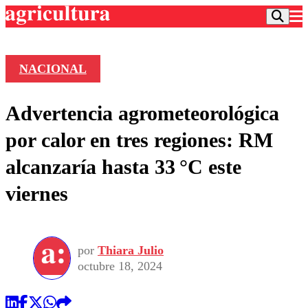
NACIONAL
Podcast
Advertencia agrometeorológica
Frecuencias
Agricultura TV
por calor en tres regiones: RM
Deportes
alcanzaría hasta 33 °C este
Entretención
Colo Colo
Noticias
viernes
Motor
Vida Social
Otros Deportes
Dato Practico
Publicaciones en medios
Seleccion Chilena
Economía
Opinión
Torneo Internacional
Internacional
por
Thiara Julio
Programas
Torneo Nacional
Nacional
octubre 18, 2024
Comercial
Universidad Católica
Política
Universidad de Chile
Sustentabilidad