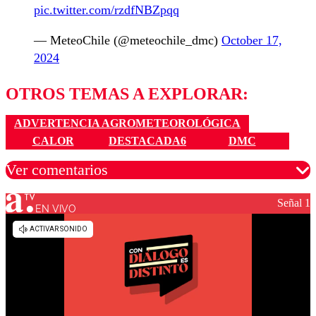
pic.twitter.com/rzdfNBZpqq
— MeteoChile (@meteochile_dmc)
October 17,
2024
OTROS TEMAS A EXPLORAR:
ADVERTENCIA AGROMETEOROLÓGICA
CALOR
DESTACADA6
DMC
Ver comentarios
Señal 1
EN VIVO
Los comentarios son moderados para garantizar un
diálogo respetuoso.
Nombre
Correo