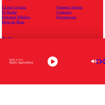
LLegó la hora
Quienes Somos
El Radar
Contacto
Enfoqué Público
Frecuencias
Hoja de Ruta
Tarifas
Comercial
Tarifas Servel Radio
Radio en Vivo
Radio Agricultura
Radio en Vivo
TV en Vivo
Descarga la APP