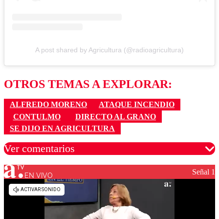
A post shared by Agricultura (@radioagricultura)
OTROS TEMAS A EXPLORAR:
ALFREDO MORENO
ATAQUE INCENDIO
CONTULMO
DIRECTO AL GRANO
SE DIJO EN AGRICULTURA
Ver comentarios
Señal 1
EN VIVO
Los comentarios son moderados para garantizar un
diálogo respetuoso.
Nombre