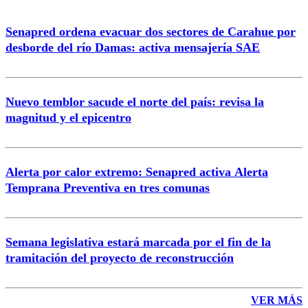
Senapred ordena evacuar dos sectores de Carahue por
Correo
desborde del río Damas: activa mensajería SAE
Nuevo temblor sacude el norte del país: revisa la
magnitud y el epicentro
Enviar comentario
Alerta por calor extremo: Senapred activa Alerta
Temprana Preventiva en tres comunas
Semana legislativa estará marcada por el fin de la
tramitación del proyecto de reconstrucción
VER MÁS