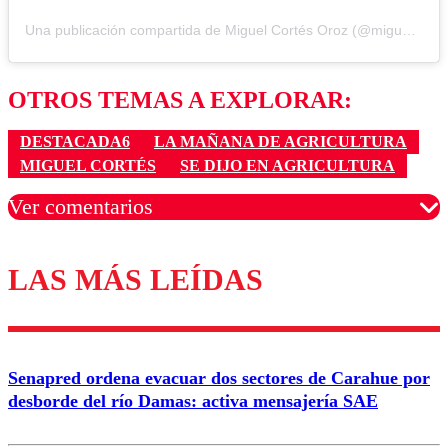
Una publicación compartida de Miguel Cortés Oroz (@miguelcontraduchenne)
OTROS TEMAS A EXPLORAR:
DESTACADA6
LA MAÑANA DE AGRICULTURA
MIGUEL CORTÉS
SE DIJO EN AGRICULTURA
Ver comentarios
LAS MÁS LEÍDAS
Los comentarios son moderados para garantizar un
diálogo respetuoso.
Nombre
Senapred ordena evacuar dos sectores de Carahue por
Correo
desborde del río Damas: activa mensajería SAE