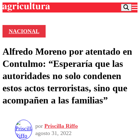
NACIONAL
Podcast
Alfredo Moreno por atentado en
Frecuencias
Agricultura TV
Contulmo: “Esperaría que las
Deportes
autoridades no solo condenen
Entretención
Colo Colo
Noticias
estos actos terroristas, sino que
Motor
Vida Social
Otros Deportes
Dato Practico
acompañen a las familias”
Publicaciones en medios
Seleccion Chilena
Economía
Opinión
Torneo Internacional
Internacional
Programas
Torneo Nacional
Nacional
Comercial
por
Priscilla Riffo
Universidad Católica
Política
agosto 31, 2022
Universidad de Chile
Sustentabilidad