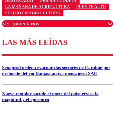
DESTACADA1
GERMAN CODINA
LA MAÑANA DE AGRICULTURA
PUENTE ALTO
SE DIJO EN AGRICULTURA
Ver comentarios
LAS MÁS LEÍDAS
Los comentarios son moderados para garantizar un
diálogo respetuoso.
Nombre
Senapred ordena evacuar dos sectores de Carahue por
Correo
desborde del río Damas: activa mensajería SAE
Nuevo temblor sacude el norte del país: revisa la
magnitud y el epicentro
Enviar comentario