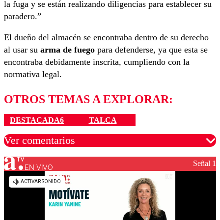
la fuga y se están realizando diligencias para establecer su
paradero.”
El dueño del almacén se encontraba dentro de su derecho
al usar su
arma de fuego
para defenderse, ya que esta se
encontraba debidamente inscrita, cumpliendo con la
normativa legal.
OTROS TEMAS A EXPLORAR:
DESTACADA6
TALCA
Ver comentarios
Señal 1
EN VIVO
Los comentarios son moderados para garantizar un
diálogo respetuoso.
Nombre