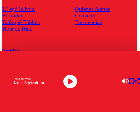
LLegó la hora
Quienes Somos
El Radar
Contacto
Enfoqué Público
Frecuencias
Hoja de Ruta
Tarifas
Comercial
Tarifas Servel Radio
Radio en Vivo
Radio Agricultura
Radio en Vivo
TV en Vivo
Descarga la APP