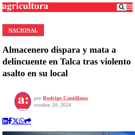
NACIONAL
Podcast
Almacenero dispara y mata a
Frecuencias
Agricultura TV
delincuente en Talca tras violento
Deportes
asalto en su local
Entretención
Colo Colo
Noticias
Motor
Vida Social
Otros Deportes
Dato Practico
Publicaciones en medios
por
Rodrigo Cantillana
Seleccion Chilena
Economía
Opinión
octubre 20, 2024
Torneo Internacional
Internacional
Programas
Torneo Nacional
Nacional
Comercial
Universidad Católica
Política
Universidad de Chile
Sustentabilidad