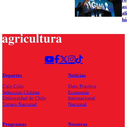
re
as
al
hí
Deportes
Noticias
Colo Colo
Dato Practico
Seleccion Chilena
Economía
Universidad de Chile
Internacional
Torneo Nacional
Nacional
Programas
Nosotros