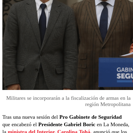
Militares se incorporarán a la fiscalización de armas en la
región Metropolitana
Tras una nueva sesión del
Pro Gabinete de Seguridad
que encabezó el
Presidente Gabriel Boric
en La Moneda,
la
ministra del Interior, Carolina Tohá
,
anunció que los