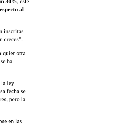
 un 30%
, este
especto al
n inscritas
n creces”.
lquier otra
 se ha
 la ley
esa fecha se
res, pero la
se en las