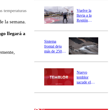
desborde del
río Damas:
as temperaturas
Vuelve la
activa
lluvia a la
mensajería
Región
 de la semana.
SAE
Metropolitana:
este es el
ago llegará a
pronóstico de
la DMC para
Sistema
este viernes
frontal deja
más de 250
emente,
damnificados
y 317
personas
aisladas entre
Nuevo
Valparaíso y
temblor
Los Ríos
sacude el
norte del país:
revisa la
magnitud y el
epicentro