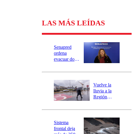
LAS MÁS LEÍDAS
Senapred
ordena
evacuar dos
sectores de
Carahue por
desborde del
río Damas:
Vuelve la
activa
lluvia a la
mensajería
Región
SAE
Metropolitana:
este es el
pronóstico de
la DMC para
Sistema
este viernes
frontal deja