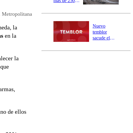
más de 250
damnificados
y 317
n Metropolitana
personas
aisladas entre
Nuevo
eda, la
Valparaíso y
temblor
as
en la
Los Ríos
sacude el
norte del país:
revisa la
magnitud y el
lecer la
epicentro
 que
 armas,
uno de ellos