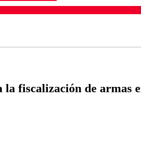
ados para garantizar un diálogo respetuoso.
Correo
Enviar c
a la fiscalización de armas 